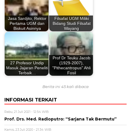
Jasa Sardjito, Rektor
Filsafat UGM Miliki
Pertama UGM dan
Bidang Studi Filsafat
Biskuit Asinnya
Wayang
Prof Dr Teuku Jacob
27 Profesor Undip
(1929-2007),
Masuk Jajaran Peneliti
"Pithecantropus" Ahli
Terbaik…
Fosil
Berita ini 45 kali dibaca
INFORMASI TERKAIT
Rabu, 21 Juli 2021 - 12:54 WIB
Prof. Drs. Med. Radioputro: “Sarjana Tak Bermutu”
Kamis, 23 Juli 2020 - 21:34 WIB