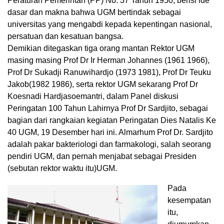
Peraturan Pemerintah (PP) No. 37 Tahun 1950, berisi ide
dasar dan makna bahwa UGM bertindak sebagai
universitas yang mengabdi kepada kepentingan nasional,
persatuan dan kesatuan bangsa.
Demikian ditegaskan tiga orang mantan Rektor UGM
masing masing Prof Dr Ir Herman Johannes (1961 1966),
Prof Dr Sukadji Ranuwihardjo (1973 1981), Prof Dr Teuku
Jakob(1982 1986), serta rektor UGM sekarang Prof Dr
Koesnadi Hardjasoemantri, dalam Panel diskusi
Peringatan 100 Tahun Lahirnya Prof Dr Sardjito, sebagai
bagian dari rangkaian kegiatan Peringatan Dies Natalis Ke
40 UGM, 19 Desember hari ini. Almarhum Prof Dr. Sardjito
adalah pakar bakteriologi dan farmakologi, salah seorang
pendiri UGM, dan pernah menjabat sebagai Presiden
(sebutan rektor waktu itu)UGM.
Pada
kesempatan
itu,