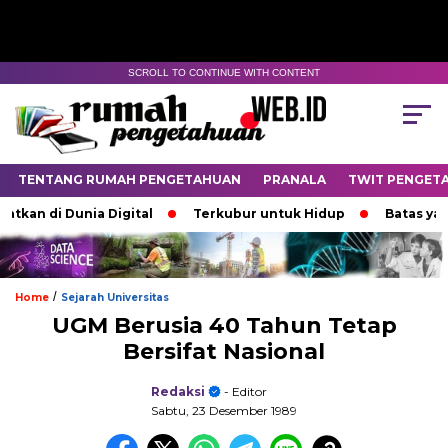
SCROLL TO CONTINUE WITH CONTENT
TENTANG RUMAH PENGETAHUAN
PRANALA
TWIT PENGET
n di Dunia Digital
Terkubur untuk Hidup
Batas yang M
/
Home
Sejarah Universitas
UGM Berusia 40 Tahun Tetap
Bersifat Nasional
Redaksi
- Editor
Sabtu, 23 Desember 1989