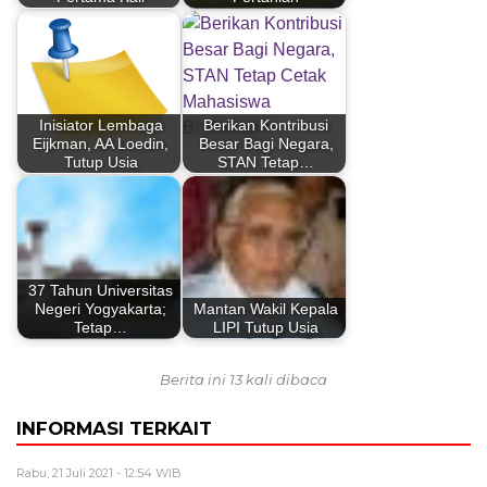
Inisiator Lembaga
Berikan Kontribusi
Eijkman, AA Loedin,
Besar Bagi Negara,
Tutup Usia
STAN Tetap…
37 Tahun Universitas
Negeri Yogyakarta;
Mantan Wakil Kepala
Tetap…
LIPI Tutup Usia
Berita ini 13 kali dibaca
INFORMASI TERKAIT
Rabu, 21 Juli 2021 - 12:54 WIB