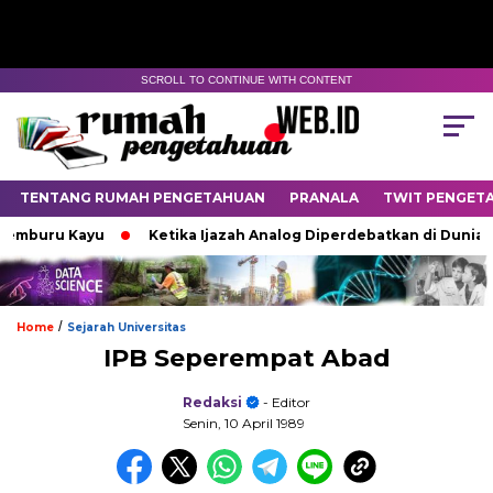
SCROLL TO CONTINUE WITH CONTENT
TENTANG RUMAH PENGETAHUAN
PRANALA
TWIT PENGET
mburu Kayu
Ketika Ijazah Analog Diperdebatkan di Dunia Digit
/
Home
Sejarah Universitas
IPB Seperempat Abad
Redaksi
- Editor
Senin, 10 April 1989