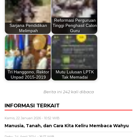
Reformasi Perguruan
Sarjana Pendidikan
Tinggi Penghasil Calon
Melimpah
Guru
Tri Hanggono, Rektor
Mutu Lulusan LPTK
Unpad 2015-2019
Tak Memadai
Berita ini 242 kali dibaca
INFORMASI TERKAIT
Kamis, 22 Januari 2026 - 10:52 WIB
Manusia, Tanah, dan Cara Kita Keliru Membaca Wahyu
Rabu, 24 April 2024 - 16:17 WIB