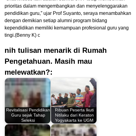
prioritas dalam mengembangkan dan menyelenggarakan
pendidikan guru,” ujar Prof Suyanto, seraya menambahkan
dengan demikian setiap alumni program bidang
kependidikan memiliki kemampuan profesional guru yang
tingi.(Benny K) c
nih tulisan menarik di Rumah
Pengetahuan. Masih mau
melewatkan?:
Revitalisasi Pendidikan
Ribuan Peserta Ikuti
Guru sejak Tahap
Nitilaku dari Keraton
Seleksi
Yogyakarta ke UGM