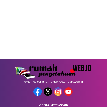
email: editor@rumahpengetahuan.web.id
MEDIA NETWORK