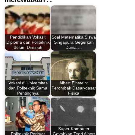
Pendidikan Vokasi;
Soal Matematika Siswa
Diploma dan Politeknik
Singapura Gegerkan
Belum Diminati
Dunia,…
Vokasi di Universitas
Albert Einstein:
dan Politeknik Sama
Perombak Dasar-dasar
Pentingnya
Fisika
Super Komputer
Politeknik Perkuat
Goyahkan Teori Albert