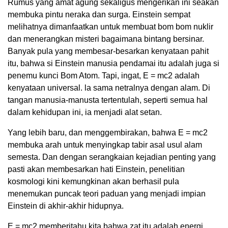
Rumus yang amat agung sekaligus mengerikan ini seakan
membuka pintu neraka dan surga. Einstein sempat
melihatnya dimanfaatkan untuk membuat bom bom nuklir
dan menerangkan misteri bagaimana bintang bersinar.
Banyak pula yang membesar-besarkan kenyataan pahit
itu, bahwa si Einstein manusia pendamai itu adalah juga si
penemu kunci Bom Atom. Tapi, ingat, E = mc
2
adalah
kenyataan universal. la sama netralnya dengan alam. Di
tangan manusia-manusta tertentulah, seperti semua hal
dalam kehidupan ini, ia menjadi alat setan.
Yang lebih baru, dan menggembirakan, bahwa E = mc
2
membuka arah untuk menyingkap tabir asal usul alam
semesta. Dan dengan serangkaian kejadian penting yang
pasti akan membesarkan hati Einstein, penelitian
kosmologi kini kemungkinan akan berhasil pula
menemukan puncak teori paduan yang menjadi impian
Einstein di akhir-akhir hidupnya.
E = mc
2
memberitahu kita bahwa zat itu adalah energi