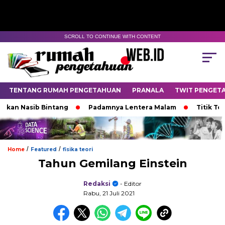
SCROLL TO CONTINUE WITH CONTENT
TENTANG RUMAH PENGETAHUAN
PRANALA
TWIT PENGET
asib Bintang
Padamnya Lentera Malam
Titik Temu di 
/
/
Home
Featured
fisika teori
Tahun Gemilang Einstein
Redaksi
- Editor
Rabu, 21 Juli 2021