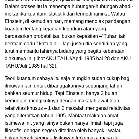
Dalam proses itu ia menempa hubungan-hubungan abadi-
mekanika kuantum, statistik dan termodinamika. Walau
Einstein, di kemudian hari, rnemang menolak pandangan
kuantum tentang kejadian-kejadian alam yang
berdasarkan probabilitas, bukan kepastian –“Tuhan tak
bermain dadu,” kata dia— tapi justru dia sendirilah yang
turut membantu lahirnya bidang yang begitu keberatan
diakutnya ini (lihat AKU TAHU/April 1985 hal 28 dan AKU
TAHU/Juli 1985 hal 32).
Teori kuantum cahaya itu saja mungkin sudah cukup bagi
ilmuwan lain untuk dibanggakannya sepanjang tahun,
bahkan seumur hidup. Tapi Einstein, hanya 2 bulan
kemudian, mengikutinya dengan makalah awal teori,
relativitas khusus – 1 dari 2 makalah mengenai relativitas
yang diterbitkan tahun 1905. Manfaat makalah amat
istimewa ini, yang isinya bukan hanya ilmiah tapi juga
filosofis, dengan segera diterima oleh banyak –walau
bukan berarti semua– fisikawan terkemuka masa itu.