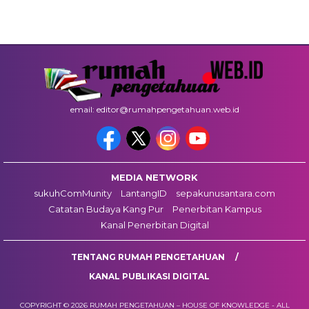
email: editor@rumahpengetahuan.web.id
MEDIA NETWORK
sukuhComMunity
LantangID
sepakunusantara.com
Catatan Budaya Kang Pur
Penerbitan Kampus
Kanal Penerbitan Digital
TENTANG RUMAH PENGETAHUAN
KANAL PUBLIKASI DIGITAL
COPYRIGHT © 2026 RUMAH PENGETAHUAN – HOUSE OF KNOWLEDGE - ALL