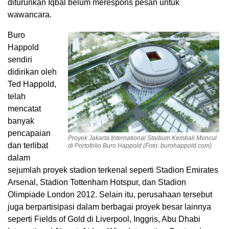
diturunkan Iqbal belum merespons pesan untuk
wawancara.
Buro
Happold
sendiri
didirikan oleh
Ted Happold,
telah
mencatat
banyak
pencapaian
Proyek Jakarta International Stadium Kembali Muncul
dan terlibat
di Portofolio Buro Happold (Foto: burohappold.com)
dalam
sejumlah proyek stadion terkenal seperti Stadion Emirates
Arsenal, Stadion Tottenham Hotspur, dan Stadion
Olimpiade London 2012. Selain itu, perusahaan tersebut
juga berpartisipasi dalam berbagai proyek besar lainnya
seperti Fields of Gold di Liverpool, Inggris, Abu Dhabi