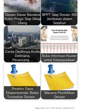
Desain Dasar Bandara
BPPT Siap Desain 300
Kulon Progo Siap Dikaji
Jembatan dalam
Ulang
Setahun
Cerita Dipilihnya Arvilla
Delitriana,
Buka Informasi Kluster
Perancang…
untuk Kewaspadaan
Reaktor Daya
Eksperimental; Batan
Wacana Pendidikan
Tuntaskan Desain…
Desain
Berita ini 101 kali dibaca