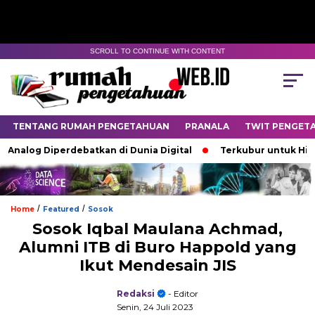
SCROLL TO CONTINUE WITH CONTENT
TENTANG RUMAH PENGETAHUAN
PRANALA
TWIT PENGET
log Diperdebatkan di Dunia Digital
Terkubur untuk Hidup
/
/
Home
Featured
Sosok
Sosok Iqbal Maulana Achmad,
Alumni ITB di Buro Happold yang
Ikut Mendesain JIS
Redaksi
- Editor
Senin, 24 Juli 2023