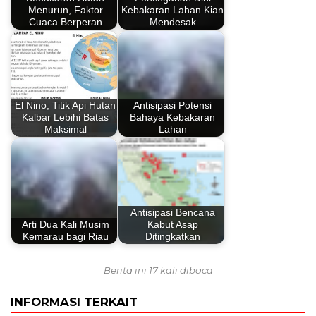
Menurun, Faktor
Kebakaran Lahan Kian
Cuaca Berperan
Mendesak
El Nino; Titik Api Hutan
Antisipasi Potensi
Kalbar Lebihi Batas
Bahaya Kebakaran
Maksimal
Lahan
Antisipasi Bencana
Arti Dua Kali Musim
Kabut Asap
Kemarau bagi Riau
Ditingkatkan
Berita ini 17 kali dibaca
INFORMASI TERKAIT