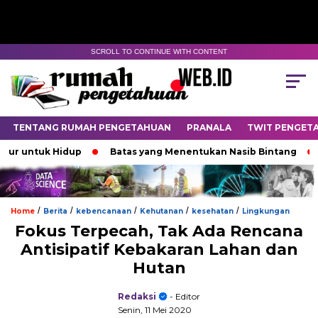
SCROLL TO CONTINUE WITH CONTENT
TENTANG RUMAH PENGETAHUAN
PRANALA
TWIT PENGET
ntuk Hidup
Batas yang Menentukan Nasib Bintang
Pada
/
/
/
/
/
Home
Berita
kebencanaan
Kehutanan
kesehatan
Lingkungan
Fokus Terpecah, Tak Ada Rencana
Antisipatif Kebakaran Lahan dan
Hutan
Redaksi
- Editor
Senin, 11 Mei 2020