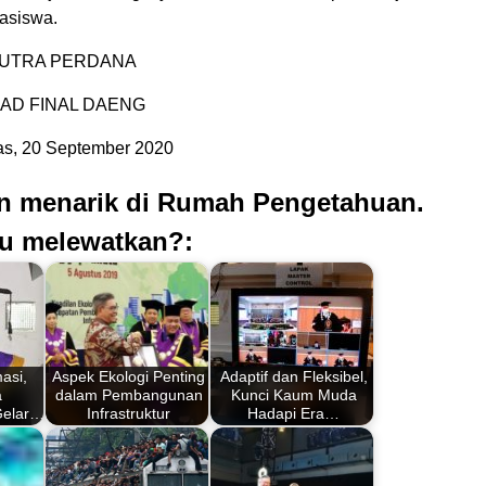
asiswa.
 PUTRA PERDANA
MAD FINAL DAENG
s, 20 September 2020
an menarik di Rumah Pengetahuan.
u melewatkan?:
asi,
Aspek Ekologi Penting
Adaptif dan Fleksibel,
a
dalam Pembangunan
Kunci Kaum Muda
Gelar…
Infrastruktur
Hadapi Era…