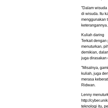
”Dalam wisuda p
di wisuda. Itu
menggunakan tog
keterangannya.
Kuliah daring
Terkait dengan
menuturkan, pi
demikian, dalam
juga dirasakan d
”Misalnya, gam
kuliah, juga de
merasa keberata
Ridwan.
Lenny menuturka
http://cyber.u
teknologi itu, 