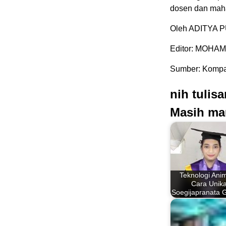
dosen dan mah
Oleh ADITYA
Editor: MOHA
Sumber: Kompa
nih tulis
Masih ma
Teknologi Anim
Cara Unik
Soegijapranata 