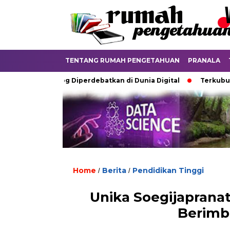
TENTANG RUMAH PENGETAHUAN
PRANALA
zah Analog Diperdebatkan di Dunia Digital
Terkubur untuk H
Home
Berita
Pendidikan Tinggi
/
/
Unika Soegijaprana
Berimb