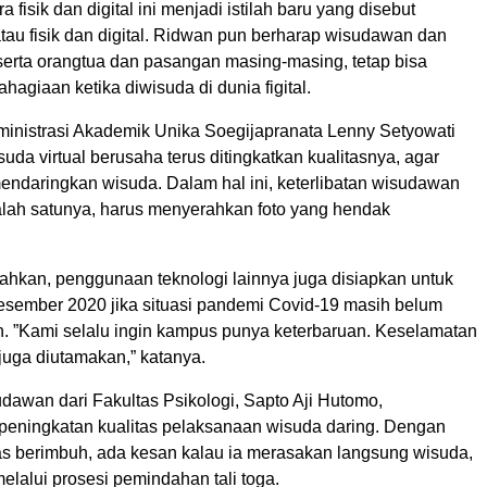
 fisik dan digital ini menjadi istilah baru yang disebut
 atau fisik dan digital. Ridwan pun berharap wisudawan dan
serta orangtua dan pasangan masing-masing, tetap bisa
agiaan ketika diwisuda di dunia figital.
ministrasi Akademik Unika Soegijapranata Lenny Setyowati
uda virtual berusaha terus ditingkatkan kualitasnya, agar
mendaringkan wisuda. Dalam hal ini, keterlibatan wisudawan
salah satunya, harus menyerahkan foto yang hendak
kan, penggunaan teknologi lainnya juga disiapkan untuk
sember 2020 jika situasi pandemi Covid-19 masih belum
. ”Kami selalu ingin kampus punya keterbaruan. Keselamatan
juga diutamakan,” katanya.
dawan dari Fakultas Psikologi, Sapto Aji Hutomo,
peningkatan kualitas pelaksanaan wisuda daring. Dengan
tas berimbuh, ada kesan kalau ia merasakan langsung wisuda,
elalui prosesi pemindahan tali toga.