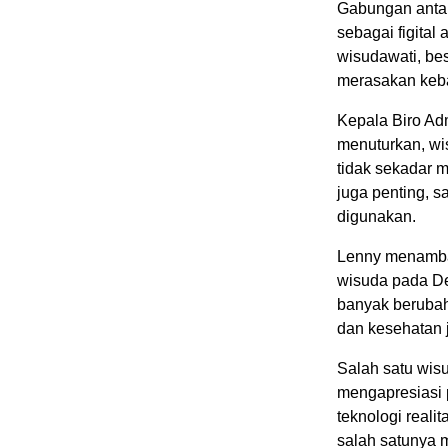
Gabungan antara
sebagai figital
wisudawati, be
merasakan kebah
Kepala Biro Ad
menuturkan, wis
tidak sekadar 
juga penting, 
digunakan.
Lenny menambah
wisuda pada De
banyak berubah
dan kesehatan 
Salah satu wisu
mengapresiasi 
teknologi reali
salah satunya m