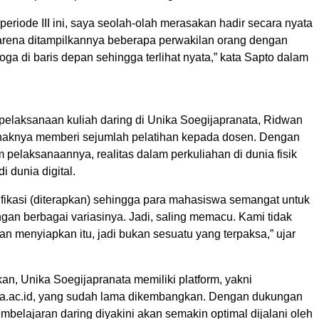
eriode III ini, saya seolah-olah merasakan hadir secara nyata
 karena ditampilkannya beberapa perwakilan orang dengan
a di baris depan sehingga terlihat nyata,” kata Sapto dalam
 pelaksanaan kuliah daring di Unika Soegijapranata, Ridwan
haknya memberi sejumlah pelatihan kepada dosen. Dengan
 pelaksanaannya, realitas dalam perkuliahan di dunia fisik
i dunia digital.
ifikasi (diterapkan) sehingga para mahasiswa semangat untuk
ngan berbagai variasinya. Jadi, saling memacu. Kami tidak
n menyiapkan itu, jadi bukan sesuatu yang terpaksa,” ujar
n, Unika Soegijapranata memiliki platform, yakni
nika.ac.id, yang sudah lama dikembangkan. Dengan dukungan
pembelajaran daring diyakini akan semakin optimal dijalani oleh