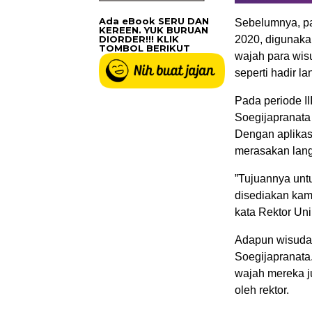
Ada eBook SERU DAN
Sebelumnya, pad
KEREEN. YUK BURUAN
DIORDER!!! KLIK
2020, digunaka
TOMBOL BERIKUT
wajah para wis
seperti hadir l
Pada periode II
Soegijapranata
Dengan aplikas
merasakan lang
”Tujuannya unt
disediakan kam
kata Rektor Un
Adapun wisuda v
Soegijapranata
wajah mereka ju
oleh rektor.