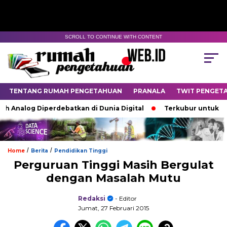
SCROLL TO CONTINUE WITH CONTENT
TENTANG RUMAH PENGETAHUAN
PRANALA
TWIT PENGET
Analog Diperdebatkan di Dunia Digital
Terkubur untuk Hidup
/
/
Home
Berita
Pendidikan Tinggi
Perguruan Tinggi Masih Bergulat
dengan Masalah Mutu
Redaksi
- Editor
Jumat, 27 Februari 2015