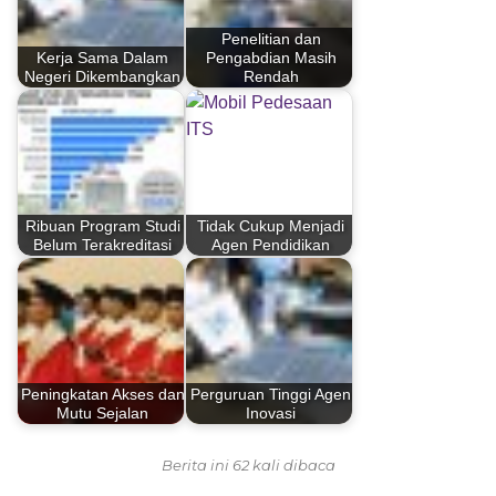
Penelitian dan
Kerja Sama Dalam
Pengabdian Masih
Negeri Dikembangkan
Rendah
Ribuan Program Studi
Tidak Cukup Menjadi
Belum Terakreditasi
Agen Pendidikan
Peningkatan Akses dan
Perguruan Tinggi Agen
Mutu Sejalan
Inovasi
Berita ini 62 kali dibaca