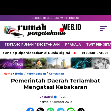
SCROLL TO CONTINUE WITH CONTENT
TENTANG RUMAH PENGETAHUAN
PRANALA
TWIT PENGET
nalog Diperdebatkan di Dunia Digital
Terkubur untuk Hidup
/
/
/
Home
Berita
kebencanaan
Kehutanan
Pemerintah Daerah Terlambat
Mengatasi Kebakaran
Redaksi
- Editor
Kamis, 3 Oktober 2019