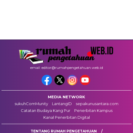
email: editor@rumahpengetahuan.web.id
MEDIA NETWORK
sukuhComMunity
LantangID
sepakunusantara.com
Catatan Budaya Kang Pur
Penerbitan Kampus
Kanal Penerbitan Digital
TENTANG RUMAH PENGETAHUAN