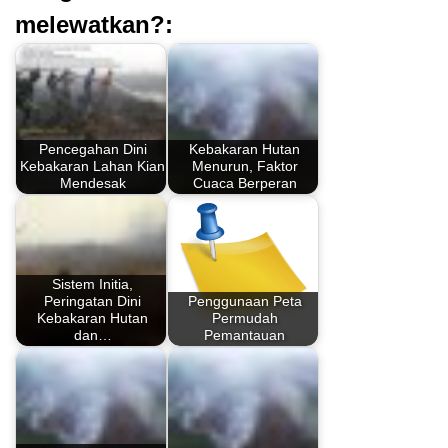
melewatkan?:
Pencegahan Dini
Kebakaran Hutan
Kebakaran Lahan Kian
Menurun, Faktor
Mendesak
Cuaca Berperan
Sistem Initia,
Peringatan Dini
Penggunaan Peta
Kebakaran Hutan
Permudah
dan…
Pemantauan