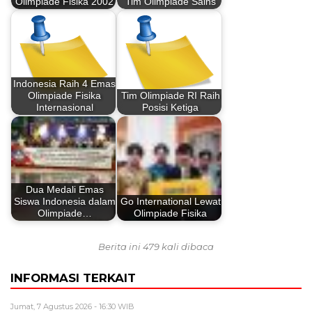
Olimpiade Fisika 2002
Tim Olimpiade Sains
Indonesia Raih 4 Emas
Olimpiade Fisika
Tim Olimpiade RI Raih
Internasional
Posisi Ketiga
Dua Medali Emas
Siswa Indonesia dalam
Go International Lewat
Olimpiade…
Olimpiade Fisika
Berita ini 479 kali dibaca
INFORMASI TERKAIT
Jumat, 7 Agustus 2026 - 16:30 WIB