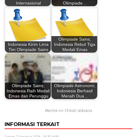
Internasional
Olimpiade…
Olimpiade Sains;
Indonesia Kirim Lima
Indonesia Rebut Tiga
Tim Olimpiade Sains
Medali Emas
Olimpiade Sains;
Olimpiade Astronomi;
Indonesia Raih Medali
Indonesia Berhasil
Emas dan Perunggu
Meraih Dua…
Berita ini 13 kali dibaca
INFORMASI TERKAIT
Jumat, 7 Agustus 2026 - 16:30 WIB