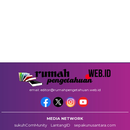
email: editor@rumahpengetahuan.web.id
MEDIA NETWORK
sukuhComMunity
LantangID
sepakunusantara.com