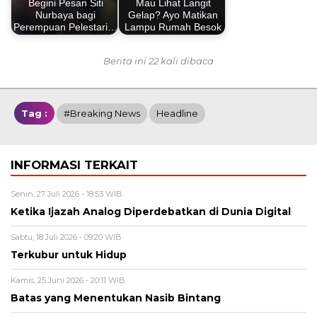
Begini Pesan Siti
Mau Lihat Langit
Nurbaya bagi
Gelap? Ayo Matikan
Perempuan Pelestari…
Lampu Rumah Besok
Berita ini 22 kali dibaca
Tag :
#breaking News
Headline
INFORMASI TERKAIT
Senin, 27 Juli 2026 - 18:53 WIB
Ketika Ijazah Analog Diperdebatkan di Dunia Digital
Sabtu, 18 Juli 2026 - 09:20 WIB
Terkubur untuk Hidup
Kamis, 25 Juni 2026 - 20:11 WIB
Batas yang Menentukan Nasib Bintang