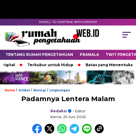
SCROLL TO CONTINUE WITH CONTENT
TENTANG RUMAH PENGETAHUAN
PRANALA
TWIT PENGET
tal
Terkubur untuk Hidup
Batas yang Menentukan Nasi
/
/
/
Home
Artikel
Biologi
Lingkungan
Padamnya Lentera Malam
Redaksi
- Editor
Kamis, 25 Juni 2026