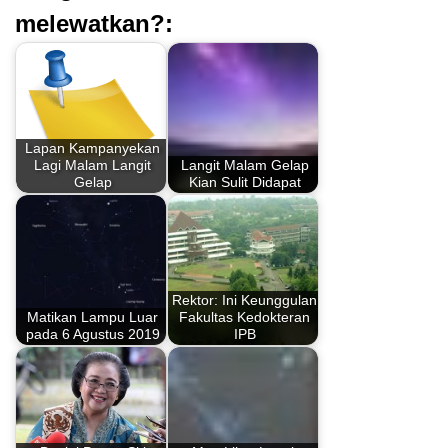
melewatkan?:
Lapan Kampanyekan
Lagi Malam Langit
Langit Malam Gelap
Gelap
Kian Sulit Didapat
Rektor: Ini Keunggulan
Matikan Lampu Luar
Fakultas Kedokteran
pada 6 Agustus 2019
IPB