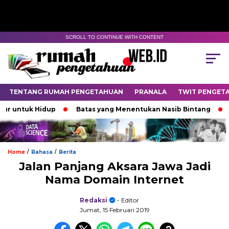
SCROLL TO CONTINUE WITH CONTENT
TENTANG RUMAH PENGETAHUAN
PRANALA
TWIT PENGET
 Hidup
Batas yang Menentukan Nasib Bintang
Padamny
/
/
Home
Bahasa
Berita
Jalan Panjang Aksara Jawa Jadi
Nama Domain Internet
Redaksi
- Editor
Jumat, 15 Februari 2019