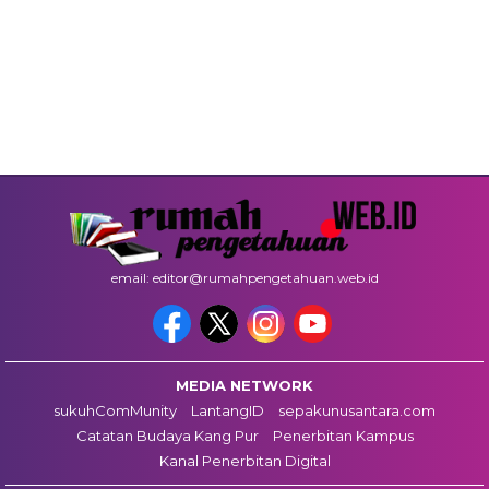
email: editor@rumahpengetahuan.web.id
MEDIA NETWORK
sukuhComMunity
LantangID
sepakunusantara.com
Catatan Budaya Kang Pur
Penerbitan Kampus
Kanal Penerbitan Digital