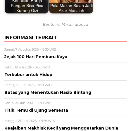
Kenaikan Harga
Pangan Bisa Picu
Pola Makan Salah Jadi
Kurang Gizi
Akar Masalah
Berita ini 14 kali dibaca
INFORMASI TERKAIT
Jumat, 7 Agustus 2026 - 16:30 WIB
Jejak 100 Hari Pemburu Kayu
Sabtu, 18 Juli 2026 - 09:20 WIB
Terkubur untuk Hidup
Kamis, 25 Juni 2026 - 20:11 WIB
Batas yang Menentukan Nasib Bintang
Senin, 22 Juni 2026 - 15:10 WIB
Titik Temu di Ujung Semesta
Minggu, 21 Juni 2026 - 09:56 WIB
Keajaiban Makhluk Kecil yang Menggetarkan Dunia