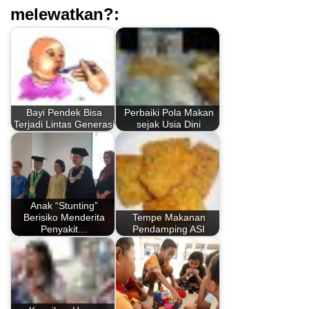
melewatkan?:
Bayi Pendek Bisa
Perbaiki Pola Makan
Terjadi Lintas Generasi
sejak Usia Dini
Anak “Stunting”
Berisiko Menderita
Tempe Makanan
Penyakit…
Pendamping ASI