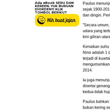
Ada eBook SERU DAN
Paulus menunju
KEREEN. YUK BURUAN
DIORDER!!! KLIK
sejak 1900-2013
TOMBOL BERIKUT
dan dingin. Per
”Secara umum, 
udara yang terb
kini giliran utar
Kenaikan suhu a
Nino adalah 1 d
terjadi di kuart
mengumumkan da
2014.
Ia juga menunju
disertai genanga
kedua tidak huj
Paulus bahkan 
bukan kering s