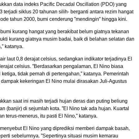
kkan data indeks Pacific Decadal Oscillation (PDO) yang
 terjadi siklus 20 tahunan silih- berganti antara rezim hangat
iode tahun 2000, bumi cenderung ”mendingin” hingga kini.
bumi kurang hangat yang berakibat belum giatnya tekanan
ukti kurang giatnya musim badai, baik di belahan selatan dan
a,” katanya.
ir laut 0,8 derajat celsius, sedangkan indikator terjadinya El
erajat celsius. ”Berdasarkan pengalaman, El Nino biasa
al ketiga, tidak pernah di pertengahan,” katanya. Pemerintah
mpak kekeringan El Nino mulai dirasakan Juli-Agustus
kkan saat ini masih terjadi hujan deras dan puting beliung
n (banjir) di sejumlah kota. ”El Nino tak ada hujan. Kuartal
an terus-menerus, itu pasti El Nino,” katanya.
menyebut El Nino yang diprediksi memberi dampak basah,
eperti sebelumnya. ”Sepertinya situasi musim kemarau