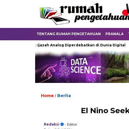
TENTANG RUMAH PENGETAHUAN
PRANALA
Ketika Ijazah Analog Diperdebatkan di Dunia Digital
Terk
Home
Berita
/
El Nino See
Redaksi
- Editor