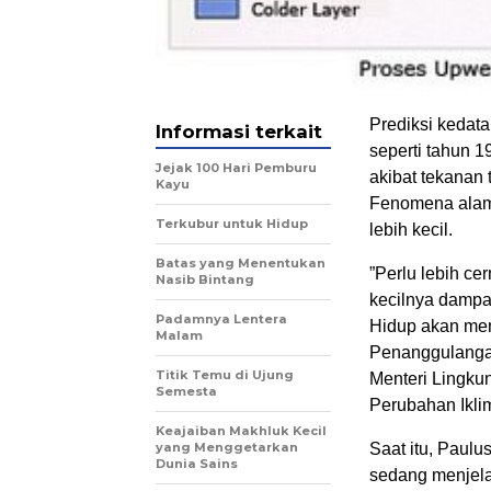
Prediksi kedat
Informasi terkait
seperti tahun 19
Jejak 100 Hari Pemburu
akibat tekanan 
Kayu
Fenomena alam 
Terkubur untuk Hidup
lebih kecil.
Batas yang Menentukan
”Perlu lebih c
Nasib Bintang
kecilnya dampa
Padamnya Lentera
Hidup akan mem
Malam
Penanggulangan
Titik Temu di Ujung
Menteri Lingku
Semesta
Perubahan Iklim,
Keajaiban Makhluk Kecil
yang Menggetarkan
Saat itu, Paulu
Dunia Sains
sedang menjela