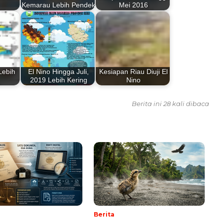
Kemarau Lebih Pendek
Mei 2016
Lebih
El Nino Hingga Juli,
Kesiapan Riau Diuji El
2019 Lebih Kering
Nino
Berita ini 28 kali dibaca
Berita