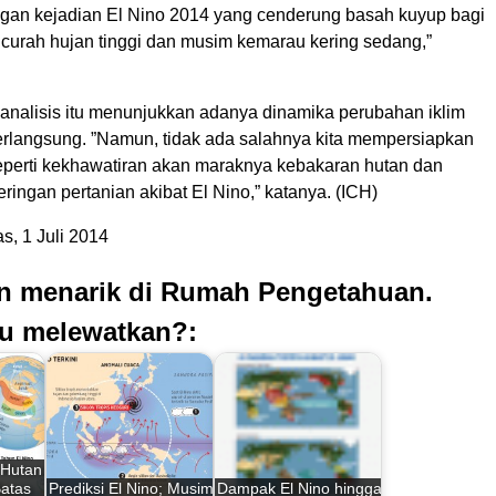
an kejadian El Nino 2014 yang cenderung basah kuyup bagi
curah hujan tinggi dan musim kemarau kering sedang,”
 analisis itu menunjukkan adanya dinamika perubahan iklim
rlangsung. ”Namun, tidak ada salahnya kita mempersiapkan
perti kekhawatiran akan maraknya kebakaran hutan dan
eringan pertanian akibat El Nino,” katanya. (ICH)
, 1 Juli 2014
an menarik di Rumah Pengetahuan.
u melewatkan?:
i Hutan
Batas
Prediksi El Nino; Musim
Dampak El Nino hingga