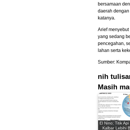
bersamaan deng
daerah dengan 
katanya.
Arief menyebut
yang sedang be
pencegahan, se
lahan serta kek
Sumber: Kompas
nih tulis
Masih ma
El Nino; Titik Ap
Kalbar Lebihi 