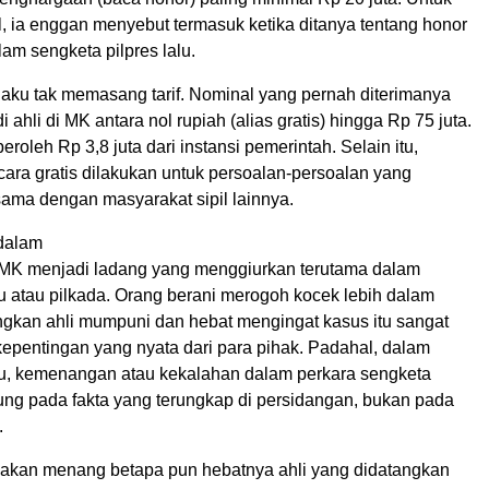
, ia enggan menyebut termasuk ketika ditanya tentang honor
lam sengketa pilpres lalu.
aku tak memasang tarif. Nominal yang pernah diterimanya
 ahli di MK antara nol rupiah (alias gratis) hingga Rp 75 juta.
roleh Rp 3,8 juta dari instansi pemerintah. Selain itu,
cara gratis dilakukan untuk persoalan-persoalan yang
sama dengan masyarakat sipil lainnya.
dalam
i MK menjadi ladang yang menggiurkan terutama dalam
u atau pilkada. Orang berani merogoh kocek lebih dalam
gkan ahli mumpuni dan hebat mengingat kasus itu sangat
kepentingan yang nyata dari para pihak. Padahal, dalam
u, kemenangan atau kekalahan dalam perkara sengketa
ung pada fakta yang terungkap di persidangan, bukan pada
.
ak akan menang betapa pun hebatnya ahli yang didatangkan