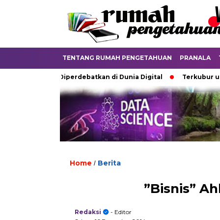
TENTANG RUMAH PENGETAHUAN
PRANALA
zah Analog Diperdebatkan di Dunia Digital
Terkubur untuk H
Home
Berita
/
”Bisnis” Ah
Redaksi
- Editor