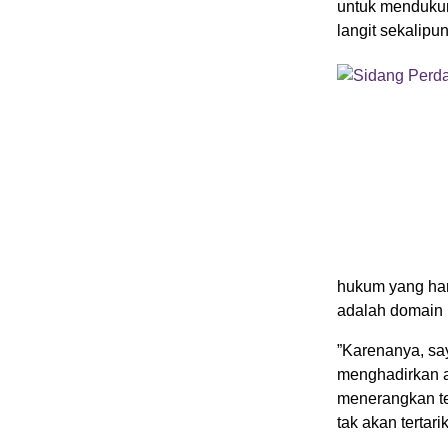
untuk mendukung
langit sekalipun
hukum yang haru
adalah domain h
”Karenanya, sa
menghadirkan ah
menerangkan ten
tak akan tertar