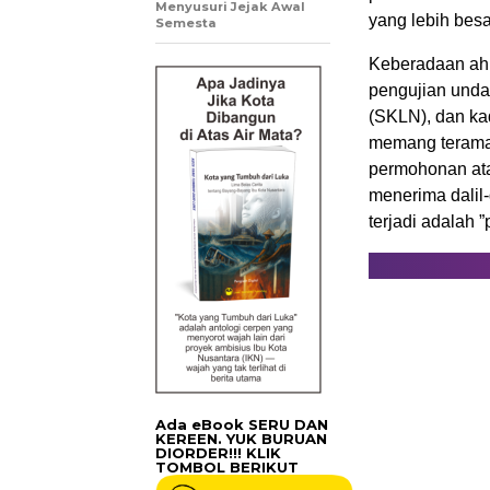
Menyusuri Jejak Awal
yang lebih bes
Semesta
Keberadaan ahl
pengujian und
(SKLN), dan ka
memang teramat 
permohonan ata
menerima dalil
terjadi adalah ”
Ada eBook SERU DAN
KEREEN. YUK BURUAN
DIORDER!!! KLIK
TOMBOL BERIKUT