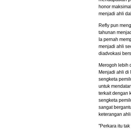
honor maksimal
menjadi ahli da
Refly pun meng
tahunan menjadi
Ia pernah mempe
menjadi ahli se
diadvokasi ber
Merogoh lebih 
Menjadi ahli d
sengketa pemil
untuk mendatan
terkait dengan 
sengketa pemil
sangat bergant
keterangan ahli
”Perkara itu t