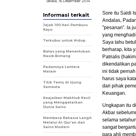
Selasa, 16 Desember 2014
Sore itu Saldi
Informasi terkait
Andalas, Padan
Jejak 100 Hari Pemburu
”pesanan”. Ia 
Kayu
yang menghadir
Terkubur untuk Hidup
Saya tahu betu
berharap, kita 
Batas yang Menentukan
Nasib Bintang
Patrialis (hakim 
dikendalikan pa
Padamnya Lentera
ini tidak perna
Malam
harus saya katak
Titik Temu di Ujung
dari pihak peme
Semesta
Keuangan.
Keajaiban Makhluk Kecil
yang Menggetarkan
Ungkapan itu d
Dunia Sains
Akbar sebelumn
Membaca Rahasia Langit
selama setahun
Melalui Al-Qur’an dan
sangat bergant
Sains Modern
para ahli memb