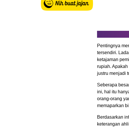
Pentingnya men
tersendiri. La
ketajaman pemik
rupiah. Apakah
justru menjadi
Seberapa besar
ini, hal itu han
orang-orang yan
memaparkan bisi
Berdasarkan in
keterangan ahli 