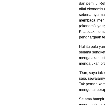
dan pemilu, Ref
nilai ekonomis d
sebenarnya masa
membaca, menul
(ekonomi), ya s
Kita tidak memb
penghargaan te
Hal itu pula y
selama sengketa
mengatakan, ist
mengajukan pro
”Dan, saya tak 
saja, sewajarny
Tak pernah komp
mengenai berapa
Selama hampir 
mendapatkan pe