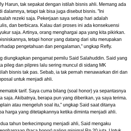
ly Harun, tak sepakat dengan istilah bisnis ahli. Memang ada
i dalamnya, tetapi tak bisa juga disebut bisnis. ”Ini
lah rezeki saja. Pekerjaan saya setiap hari adalah
is, dan berbicara. Kalau dari proses ini ada konsekuensi
yukur saja. Artinya, orang menghargai apa yang kita pikirkan.
isniskannya, tetapi honor yang datang dari situ merupakan
rhadap pengetahuan dan pengalaman,” ungkap Refly.
ang diungkapkan pengamat pemilu Said Salahuddin. Said yang
 pileg dan pilpres lalu sering muncul di sidang MK
ilah bisnis tak pas. Sebab, ia tak pernah menawarkan diri dan
posal untuk menjadi ahli.
mematok tarif. Saya cuma bilang (soal honor) ya sepantasnya
a saja. Akibatnya, berapa pun yang diberikan, ya saya terima.
lain atau mengeluh soal itu,” ungkap Said saat ditanya
 harga yang ditetapkannya ketika diminta menjadi ahli.
dua tahun berkecimpung menjadi ahli, Said mengaku
nghargaan (baca honor) paling minimal Rp 20 juta. Untuk