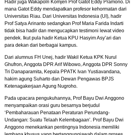
Hadir juga Wakapolri Komjen Prof Gatot Eddy Pramono. Di
mana Gatot Eddy mendapatkan profesor kehormatan dari
Universitas Riau. Dari Universitas Indonesia (UI), hadir
Prof Satya Arinanto sedangkan Prof Maria Farida Indarti
tidak bisa hadir dan mengucapkan testimoni lewat video
pendek. Ikut pula hadir Ketua KPU Hasyim Asy’ari dan
para dekan dari berbagai kampus.
Dari alumnus FH Unej, hadir Wakil Ketua KPK Nurul
Ghufron, Anggota DPR Arif Wibowo, Anggota DPR Sonny
Tri Danaparamita, Kepala PPATK Ivan Yustiavandana,
hakim agung Suharto dan Dewan Pengawas BPJS
Ketenagakerjaan Agung Nugroho.
Pada upacara pengukuhannya, Prof Bayu Dwi Anggono
menyampaikan orasi guru besarnya berjudul
‘Pembaharauan Penataan Peraturan Perundang-
Undangan: Suatu Telaah Kelembagaan’. Prof Bayu Dwi
Anggono menekankan pentingnya Indonesia memiliki
lembaga khusus yang bertanggungjawab dalam proses