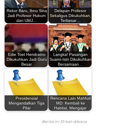
Rekor Baru, Ibnu Sina
Delapan Profesor
Jadi Profesor Hukum
Sekaligus Dikukuhkan,
dari UMJ…
Terbesar…
Edie Toet Hendratno
Langka! Pasangan
Dikukuhkan Jadi Guru
Suami-Istri Dikukuhkan
Besar
Bersamaan…
Presidensial
Rencana Lain Mahfud
Mengandalkan Tiga
MD: Kembali ke
Pilar
Habitat, Mengajar
Berita ini 55 kali dibaca