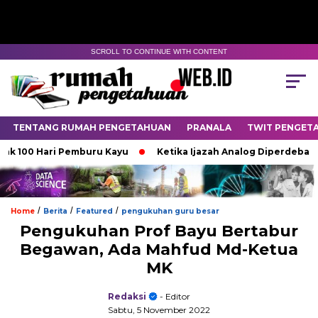
SCROLL TO CONTINUE WITH CONTENT
TENTANG RUMAH PENGETAHUAN
PRANALA
TWIT PENGET
00 Hari Pemburu Kayu
Ketika Ijazah Analog Diperdebatkan di 
/
/
/
Home
Berita
Featured
pengukuhan guru besar
Pengukuhan Prof Bayu Bertabur
Begawan, Ada Mahfud Md-Ketua
MK
Redaksi
- Editor
Sabtu, 5 November 2022