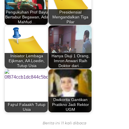
Pengukuhan Prof Bayu
Presidensial
Bertabur Begawan, Ada
Mengandalkan Tiga
Mahfud…
Pilar
Inisiator Lembaga
Hanya Diuji 1 Orang,
Eijkman, AA Loedin,
Imron Anwari Raih
Tutup Usia
Doktor dari…
Dwikorita Gantikan
Fajrul Falaakh Tutup
Pratikno Jadi Rektor
Usia
UGM
Berita ini 11 kali dibaca