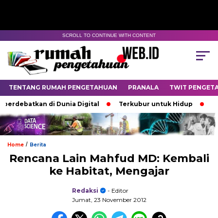
SCROLL TO CONTINUE WITH CONTENT
TENTANG RUMAH PENGETAHUAN
PRANALA
TWIT PENGET
erdebatkan di Dunia Digital
Terkubur untuk Hidup
Bata
/
Home
Berita
Rencana Lain Mahfud MD: Kembali
ke Habitat, Mengajar
Redaksi
- Editor
Jumat, 23 November 2012