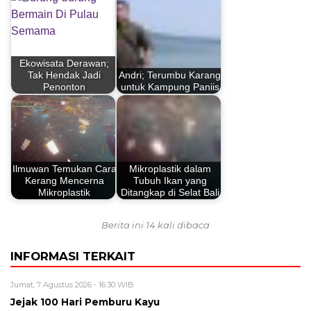
Ekowisata Derawan;
Tak Hendak Jadi
Andri; Terumbu Karang
Penonton
untuk Kampung Paniis
Ilmuwan Temukan Cara
Mikroplastik dalam
Kerang Mencerna
Tubuh Ikan yang
Mikroplastik
Ditangkap di Selat Bali
Berita ini 14 kali dibaca
INFORMASI TERKAIT
Jumat, 7 Agustus 2026 - 16:30 WIB
Jejak 100 Hari Pemburu Kayu