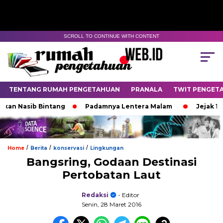
SCROLL TO CONTINUE WITH CONTENT
TENTANG RUMAH PENGETAHUAN
PRANALA
TWIT PENGET
asib Bintang
Padamnya Lentera Malam
Jejak 100 Hari
/
/
/
Home
Berita
konservasi
Lingkungan
Bangsring, Godaan Destinasi
Pertobatan Laut
Redaksi
- Editor
Senin, 28 Maret 2016