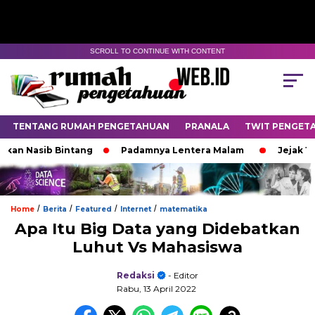
SCROLL TO CONTINUE WITH CONTENT
TENTANG RUMAH PENGETAHUAN
PRANALA
TWIT PENGET
Nasib Bintang
Padamnya Lentera Malam
Jejak 100 Ha
/
/
/
/
Home
Berita
Featured
Internet
matematika
Apa Itu Big Data yang Didebatkan
Luhut Vs Mahasiswa
Redaksi
- Editor
Rabu, 13 April 2022