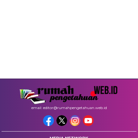
email: editor@rumahpengetahuan.web.id
MEDIA NETWORK