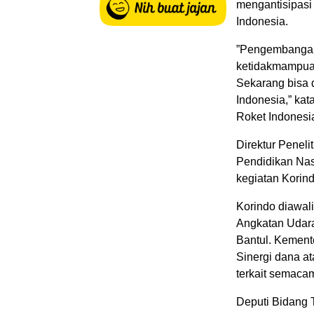
mengantisipasi 
Indonesia.
”Pengembangan r
ketidakmampuan 
Sekarang bisa 
Indonesia,” ka
Roket Indonesi
Direktur Penel
Pendidikan Nas
kegiatan Korind
Korindo diawal
Angkatan Udara
Bantul. Kement
Sinergi dana at
terkait semaca
Deputi Bidang 