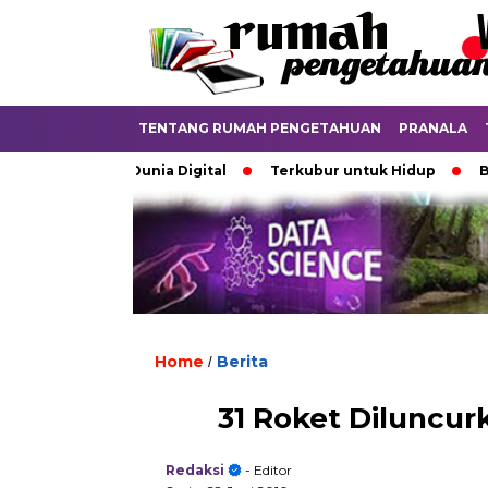
TENTANG RUMAH PENGETAHUAN
PRANALA
ebatkan di Dunia Digital
Terkubur untuk Hidup
Batas y
Home
Berita
/
31 Roket Diluncur
Redaksi
- Editor