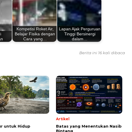
Kompetisi Roket Air,
Lapan Ajak Perguruan
i
Belajar Fisika dengan
Tinggi Bersinergi
an
Cara yang…
dalam…
Berita ini 16 kali dibaca
Artikel
r untuk Hidup
Batas yang Menentukan Nasib
Bintang