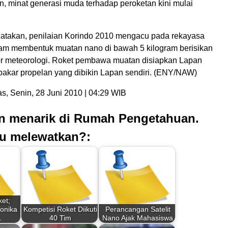
 minat generasi muda terhadap peroketan kini mulai
takan, penilaian Korindo 2010 mengacu pada rekayasa
m membentuk muatan nano di bawah 5 kilogram berisikan
or meteorologi. Roket pembawa muatan disiapkan Lapan
akar propelan yang dibikin Lapan sendiri. (ENY/NAW)
, Senin, 28 Juni 2010 | 04:29 WIB
an menarik di Rumah Pengetahuan.
u melewatkan?:
ket;
ronika
Kompetisi Roket Diikuti
Perancangan Satelit
…
40 Tim
Nano Ajak Mahasiswa