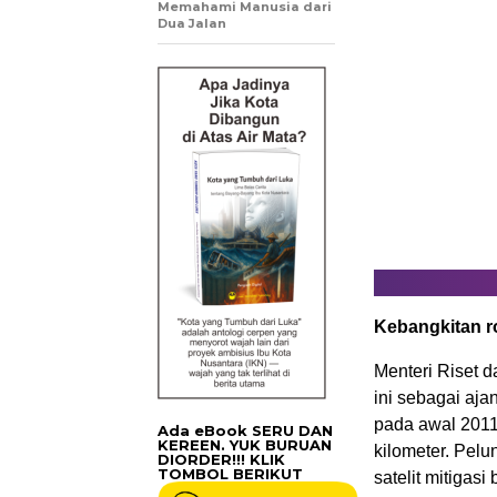
Memahami Manusia dari
Dua Jalan
Kebangkitan r
Menteri Riset 
ini sebagai aja
pada awal 2011
Ada eBook SERU DAN
KEREEN. YUK BURUAN
kilometer. Pelu
DIORDER!!! KLIK
TOMBOL BERIKUT
satelit mitigasi