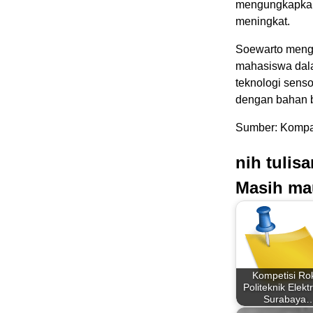
mengungkapkan,
meningkat.
Soewarto menga
mahasiswa dala
teknologi sens
dengan bahan b
Sumber: Kompas
nih tulis
Masih ma
Kompetisi Ro
Politeknik Elekt
Surabaya