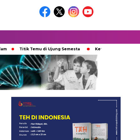
Titik Temu di Ujung Semesta
Ketika Ijazah Analog Diperd