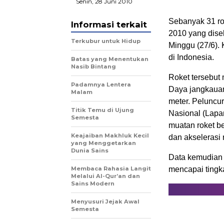
Senin, 28 Juni 2010
Sebanyak 31 ro
Informasi terkait
2010 yang dise
Terkubur untuk Hidup
Minggu (27/6). 
di Indonesia.
Batas yang Menentukan
Nasib Bintang
Roket tersebut
Padamnya Lentera
Daya jangkauan
Malam
meter. Peluncu
Titik Temu di Ujung
Nasional (Lapa
Semesta
muatan roket b
Keajaiban Makhluk Kecil
dan akselerasi 
yang Menggetarkan
Dunia Sains
Data kemudian 
Membaca Rahasia Langit
mencapai tingk
Melalui Al-Qur’an dan
Sains Modern
Menyusuri Jejak Awal
Semesta