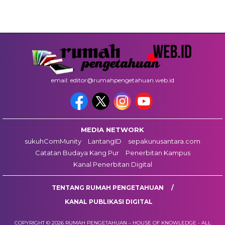
email: editor@rumahpengetahuan.web.id
MEDIA NETWORK
sukuhComMunity
LantangID
sepakunusantara.com
Catatan Budaya Kang Pur
Penerbitan Kampus
Kanal Penerbitan Digital
TENTANG RUMAH PENGETAHUAN
KANAL PUBLIKASI DIGITAL
COPYRIGHT © 2026 RUMAH PENGETAHUAN – HOUSE OF KNOWLEDGE - ALL