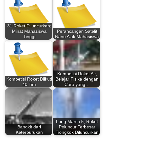
31 Roket Diluncurkan;
Minat Mahasiswa
Perancangan Satelit
Tinggi
Nano Ajak Mahasiswa
Kompetisi Roket Air,
Kompetisi Roket Diikuti
Belajar Fisika dengan
40 Tim
Cara yang…
Long March 5; Roket
Bangkit dari
Peluncur Terbesar
Keterpurukan
Tiongkok Diluncurkan