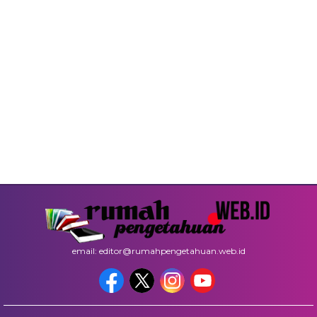
email: editor@rumahpengetahuan.web.id