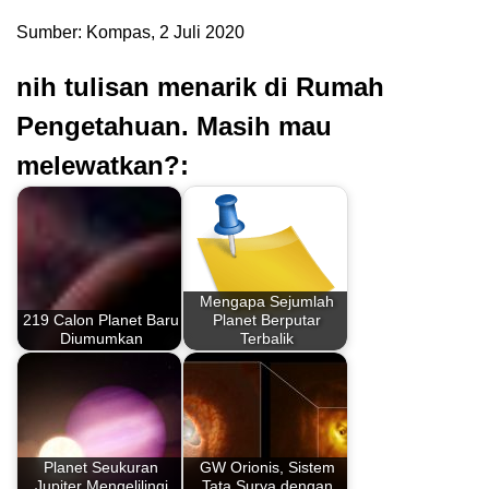
Sumber: Kompas, 2 Juli 2020
nih tulisan menarik di Rumah
Pengetahuan. Masih mau
melewatkan?:
Mengapa Sejumlah
219 Calon Planet Baru
Planet Berputar
Diumumkan
Terbalik
Planet Seukuran
GW Orionis, Sistem
Jupiter Mengelilingi
Tata Surya dengan