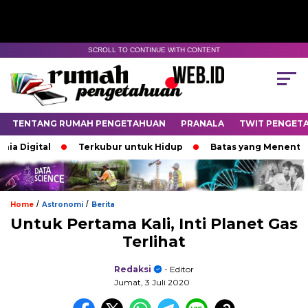
SCROLL TO CONTINUE WITH CONTENT
TENTANG RUMAH PENGETAHUAN
PRANALA
TWIT PENGET
igital
Terkubur untuk Hidup
Batas yang Menentukan N
/
/
Home
Astronomi
Berita
Untuk Pertama Kali, Inti Planet Gas
Terlihat
Redaksi
- Editor
Jumat, 3 Juli 2020