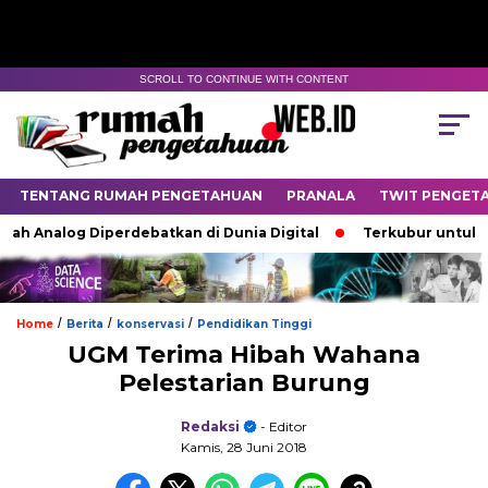
SCROLL TO CONTINUE WITH CONTENT
TENTANG RUMAH PENGETAHUAN
PRANALA
TWIT PENGET
 Analog Diperdebatkan di Dunia Digital
Terkubur untuk Hidu
/
/
/
Home
Berita
konservasi
Pendidikan Tinggi
UGM Terima Hibah Wahana
Pelestarian Burung
Redaksi
- Editor
Kamis, 28 Juni 2018