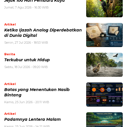
Jejak 100 Hari Pemburu Kayu
Jumat, 7 Agu 2026 - 16:30 WIB
Artikel
Ketika Ijazah Analog Diperdebatkan
di Dunia Digital
Senin, 27 Jul 2026 - 18:53 WIB
Berita
Terkubur untuk Hidup
Sabtu, 18 Jul 2026 - 09:20 WIB
Artikel
Batas yang Menentukan Nasib
Bintang
Kamis, 25 Jun 2026 - 20:11 WIB
Artikel
Padamnya Lentera Malam
Kamis, 25 Jun 2026 - 14:21 WIB