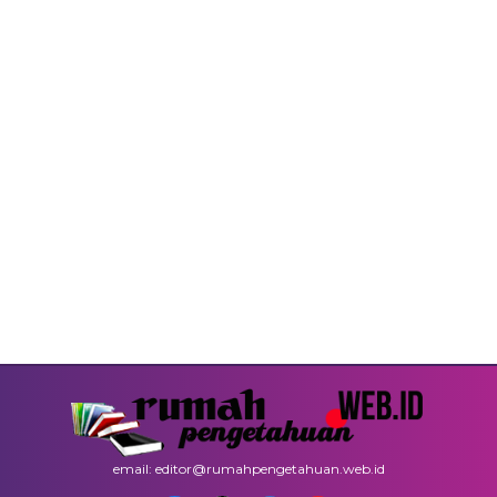
email: editor@rumahpengetahuan.web.id