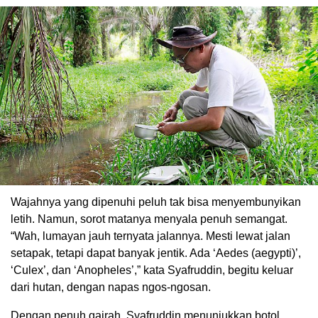
Wajahnya yang dipenuhi peluh tak bisa menyembunyikan
letih. Namun, sorot matanya menyala penuh semangat.
“Wah, lumayan jauh ternyata jalannya. Mesti lewat jalan
setapak, tetapi dapat banyak jentik. Ada ‘Aedes (aegypti)’,
‘Culex’, dan ‘Anopheles’,” kata Syafruddin, begitu keluar
dari hutan, dengan napas ngos-ngosan.
Dengan penuh gairah, Syafruddin menunjukkan botol