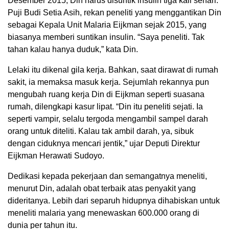
Desember 2015, Din harus disuntik insulin tiga kali sehari.
Puji Budi Setia Asih, rekan peneliti yang menggantikan Din
sebagai Kepala Unit Malaria Eijkman sejak 2015, yang
biasanya memberi suntikan insulin. “Saya peneliti. Tak
tahan kalau hanya duduk,” kata Din.
Lelaki itu dikenal gila kerja. Bahkan, saat dirawat di rumah
sakit, ia memaksa masuk kerja. Sejumlah rekannya pun
mengubah ruang kerja Din di Eijkman seperti suasana
rumah, dilengkapi kasur lipat. “Din itu peneliti sejati. Ia
seperti vampir, selalu tergoda mengambil sampel darah
orang untuk diteliti. Kalau tak ambil darah, ya, sibuk
dengan ciduknya mencari jentik,” ujar Deputi Direktur
Eijkman Herawati Sudoyo.
Dedikasi kepada pekerjaan dan semangatnya meneliti,
menurut Din, adalah obat terbaik atas penyakit yang
dideritanya. Lebih dari separuh hidupnya dihabiskan untuk
meneliti malaria yang menewaskan 600.000 orang di
dunia per tahun itu.