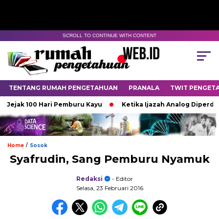
SCROLL TO CONTINUE WITH CONTENT
TENTANG RUMAH PENGETAHUAN
PRANALA
TWIT PENGET
k 100 Hari Pemburu Kayu
Ketika Ijazah Analog Diperdebatkan 
/
Home
Sosok
Syafrudin, Sang Pemburu Nyamuk
Redaksi
- Editor
Selasa, 23 Februari 2016