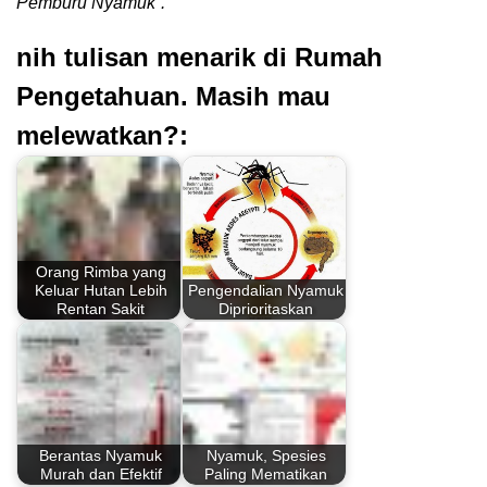
Pemburu Nyamuk”.
nih tulisan menarik di Rumah
Pengetahuan. Masih mau
melewatkan?:
Orang Rimba yang
Keluar Hutan Lebih
Pengendalian Nyamuk
Rentan Sakit
Diprioritaskan
Berantas Nyamuk
Nyamuk, Spesies
Murah dan Efektif
Paling Mematikan