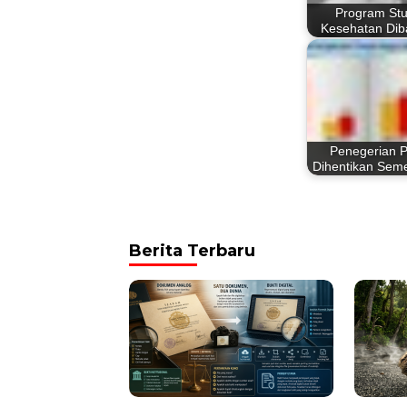
Program Stu
Kesehatan Dib
Penegerian 
Dihentikan Sem
Berita Terbaru