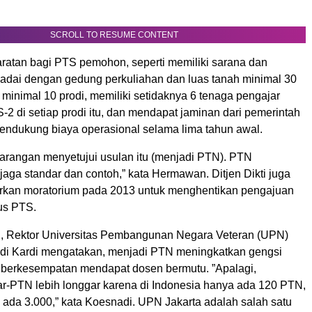
SCROLL TO RESUME CONTENT
aratan bagi PTS pemohon, seperti memiliki sarana dan
dai dengan gedung perkuliahan dan luas tanah minimal 30
i minimal 10 prodi, memiliki setidaknya 6 tenaga pengajar
-2 di setiap prodi itu, dan mendapat jaminan dari pemerintah
endukung biaya operasional selama lima tahun awal.
arangan menyetujui usulan itu (menjadi PTN). PTN
aga standar dan contoh,” kata Hermawan. Ditjen Dikti juga
rkan moratorium pada 2013 untuk menghentikan pengajuan
us PTS.
h, Rektor Universitas Pembangunan Negara Veteran (UPN)
di Kardi mengatakan, menjadi PTN meningkatkan gengsi
n berkesempatan mendapat dosen bermutu. ”Apalagi,
ar-PTN lebih longgar karena di Indonesia hanya ada 120 PTN,
ada 3.000,” kata Koesnadi. UPN Jakarta adalah salah satu