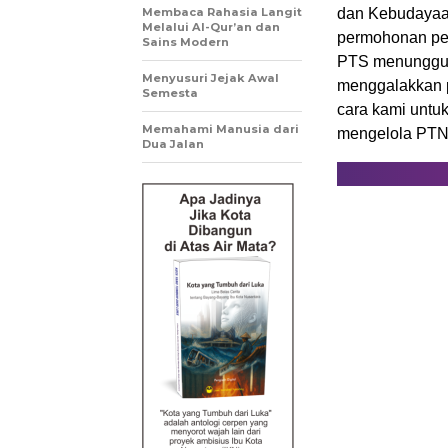
Membaca Rahasia Langit
dan Kebudayaa
Melalui Al-Qur’an dan
permohonan pen
Sains Modern
PTS menunggu p
Menyusuri Jejak Awal
menggalakkan p
Semesta
cara kami untu
Memahami Manusia dari
mengelola PTN 
Dua Jalan