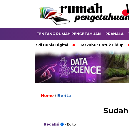
TENTANG RUMAH PENGETAHUAN
PRANALA
rdebatkan di Dunia Digital
Terkubur untuk Hidup
Batas
Home
Berita
/
Sudah 
Redaksi
- Editor