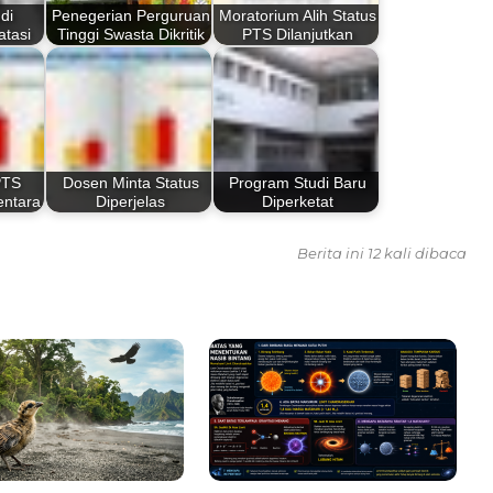
di
Penegerian Perguruan
Moratorium Alih Status
atasi
Tinggi Swasta Dikritik
PTS Dilanjutkan
PTS
Dosen Minta Status
Program Studi Baru
entara
Diperjelas
Diperketat
Berita ini 12 kali dibaca