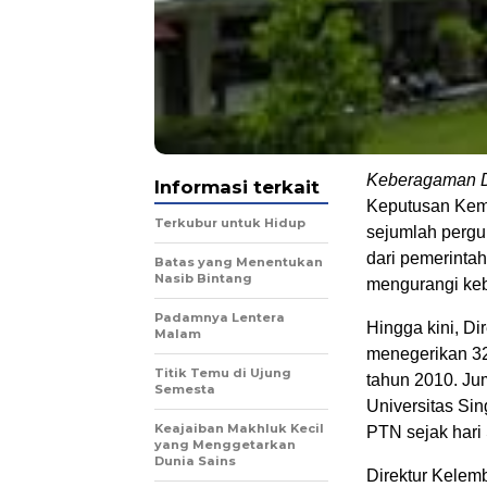
Keberagaman D
Informasi terkait
Keputusan Kem
Terkubur untuk Hidup
sejumlah pergu
dari pemerinta
Batas yang Menentukan
Nasib Bintang
mengurangi keb
Padamnya Lentera
Hingga kini, Dir
Malam
menegerikan 32 
Titik Temu di Ujung
tahun 2010. Jum
Semesta
Universitas Si
Keajaiban Makhluk Kecil
PTN sejak hari 
yang Menggetarkan
Dunia Sains
Direktur Kelem