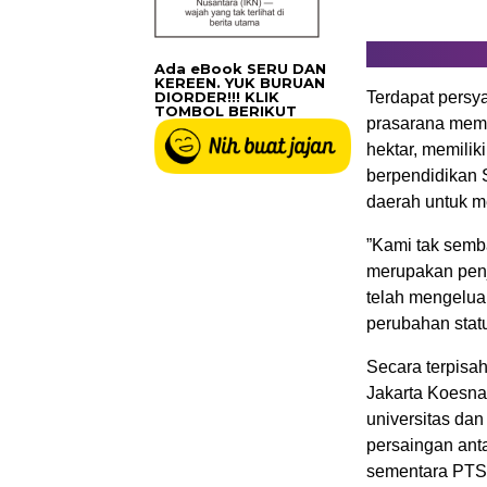
Ada eBook SERU DAN
KEREEN. YUK BURUAN
DIORDER!!! KLIK
Terdapat persy
TOMBOL BERIKUT
prasarana mema
hektar, memilik
berpendidikan S
daerah untuk m
”Kami tak semb
merupakan penj
telah mengelua
perubahan stat
Secara terpisa
Jakarta Koesna
universitas da
persaingan ant
sementara PTS 