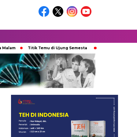
Titik Temu di Ujung Semesta
Ketika Ijazah Analog Dipe