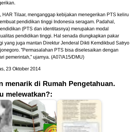
erikan.
n, HAR Tilaar, menganggap kebijakan menegerikan PTS keliru
embuat pendidikan tinggi Indonesia seragam. Padahal,
ndidikan (PTS dan identitasnya) merupakan modal
ualitas pendidikan tinggi. Hal senada diungkapkan pakar
gi yang juga mantan Direktur Jenderal Dikti Kemdikbud Satryo
jonegoro. ”Permasalahan PTS bisa diselesaikan dengan
ari pemerintah,” ujarnya. (A07/A15/DMU)
s, 23 Oktober 2014
an menarik di Rumah Pengetahuan.
u melewatkan?: