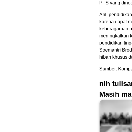
PTS yang dineg
Ahli pendidika
karena dapat m
keberagaman pe
meningkatkan k
pendidikan ting
Soemantri Brod
hibah khusus d
Sumber: Kompa
nih tulis
Masih ma