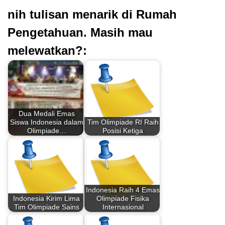
nih tulisan menarik di Rumah
Pengetahuan. Masih mau
melewatkan?:
Dua Medali Emas
Siswa Indonesia dalam
Tim Olimpiade RI Raih
Olimpiade…
Posisi Ketiga
Indonesia Raih 4 Emas
Indonesia Kirim Lima
Olimpiade Fisika
Tim Olimpiade Sains
Internasional