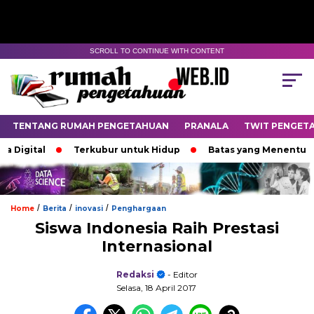
SCROLL TO CONTINUE WITH CONTENT
TENTANG RUMAH PENGETAHUAN
PRANALA
TWIT PENGET
gital
Terkubur untuk Hidup
Batas yang Menentukan Na
/
/
/
Home
Berita
inovasi
Penghargaan
Siswa Indonesia Raih Prestasi
Internasional
Redaksi
- Editor
Selasa, 18 April 2017