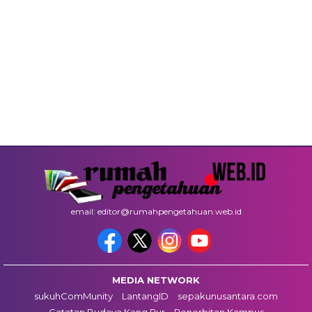
email: editor@rumahpengetahuan.web.id
MEDIA NETWORK
sukuhComMunity
LantangID
sepakunusantara.com