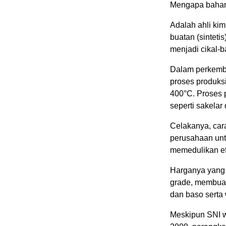
Mengapa bahan
Adalah ahli ki
buatan (sinteti
menjadi cikal-
Dalam perkemb
proses produksi
400°C. Proses p
seperti sakelar
Celakanya, cara
perusahaan unt
memedulikan ef
Harganya yang 
grade, membuat
dan baso serta
Meskipun SNI w