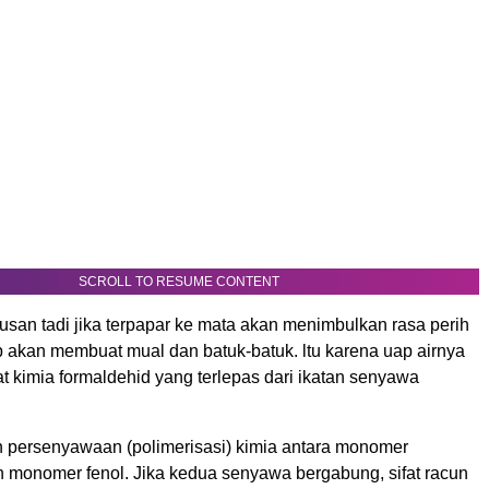
SCROLL TO RESUME CONTENT
busan tadi jika terpapar ke mata akan menimbulkan rasa perih
up akan membuat mual dan batuk-batuk. ltu karena uap airnya
 kimia formaldehid yang terlepas dari ikatan senyawa
 persenyawaan (polimerisasi) kimia antara monomer
n monomer fenol. Jika kedua senyawa bergabung, sifat racun