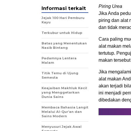
Piring Urea
Informasi terkait
Jika Anda pedu
Jejak 100 Hari Pemburu
piring dan ala
Kayu
dan tidak mera
Terkubur untuk Hidup
Cara paling mu
Batas yang Menentukan
alat makan mel
Nasib Bintang
tertutup. Pengu
Padamnya Lentera
makan tersebut
Malam
Jika mengalami
Titik Temu di Ujung
Semesta
alat makan Anda
akan terjadi bi
Keajaiban Makhluk Kecil
yang Menggetarkan
ini menjadi pen
Dunia Sains
dibedakan deng
Membaca Rahasia Langit
Melalui Al-Qur’an dan
Sains Modern
Menyusuri Jejak Awal
Semesta