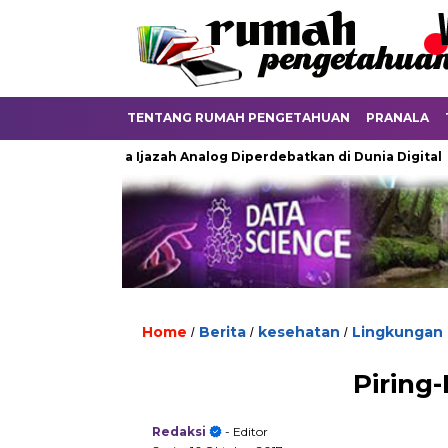
TENTANG RUMAH PENGETAHUAN
PRANALA
Ketika Ijazah Analog Diperdebatkan di Dunia Digital
Ter
Home
Berita
kesehatan
Lingkungan
/
/
/
Piring
Redaksi
- Editor