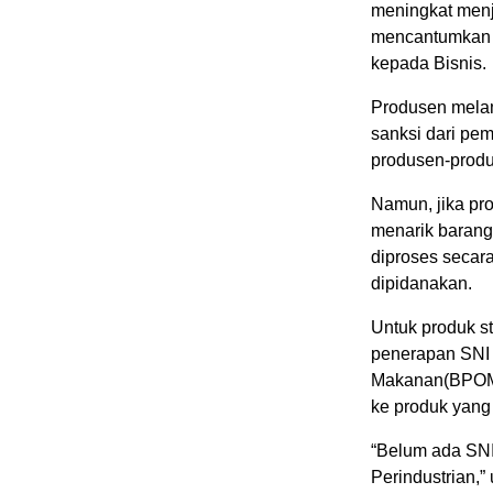
meningkat menj
mencantumkan l
kepada Bisnis.
Produsen mela
sanksi dari p
produsen-produ
Namun, jika pr
menarik barang
diproses secar
dipidanakan.
Untuk produk s
penerapan SNI 
Makanan(BPOM)
ke produk yang
“Belum ada SNI
Perindustrian,”