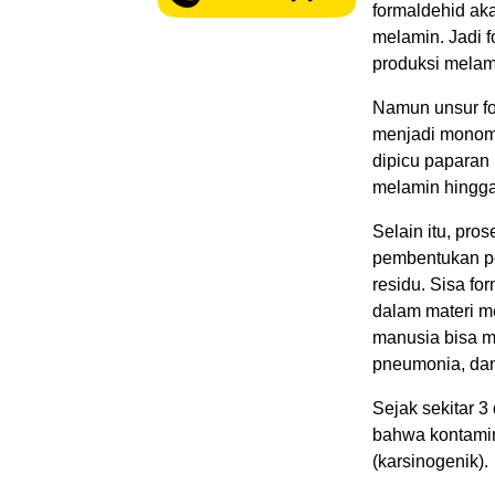
formaldehid ak
melamin. Jadi 
produksi melam
Namun unsur fo
menjadi monome
dipicu paparan 
melamin hingga 
Selain itu, pr
pembentukan pe
residu. Sisa fo
dalam materi me
manusia bisa m
pneumonia, da
Sejak sekitar 3
bahwa kontamin
(karsinogenik).