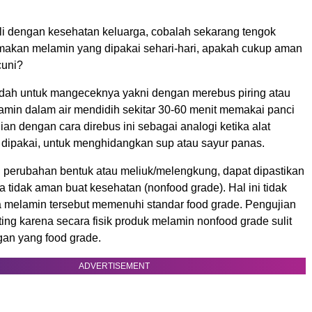
li dengan kesehatan keluarga, cobalah sekarang tengok
t makan melamin yang dipakai sehari-hari, apakah cukup aman
cuni?
dah untuk mangeceknya yakni dengan merebus piring atau
amin dalam air mendidih sekitar 30-60 menit memakai panci
jian dengan cara direbus ini sebagai analogi ketika alat
 dipakai, untuk menghidangkan sup atau sayur panas.
 perubahan bentuk atau meliuk/melengkung, dapat dipastikan
 tidak aman buat kesehatan (nonfood grade). Hal ini tidak
la melamin tersebut memenuhi standar food grade. Pengujian
ting karena secara fisik produk melamin nonfood grade sulit
an yang food grade.
ADVERTISEMENT