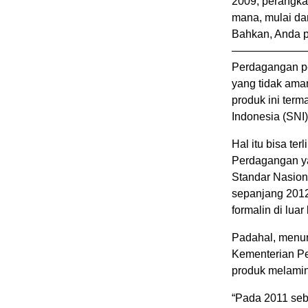
2009, perangka
mana, mulai dar
Bahkan, Anda p
———————
Perdagangan pe
yang tidak ama
produk ini term
Indonesia (SNI)
Hal itu bisa te
Perdagangan y
Standar Nasiona
sepanjang 201
formalin di luar
Padahal, menur
Kementerian Pe
produk melamin
“Pada 2011 seb