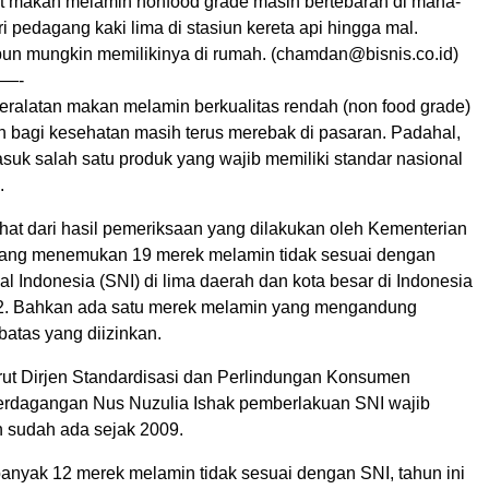
t makan melamin nonfood grade masih bertebaran di mana-
i pedagang kaki lima di stasiun kereta api hingga mal.
un mungkin memilikinya di rumah. (chamdan@bisnis.co.id)
—-
ralatan makan melamin berkualitas rendah (non food grade)
n bagi kesehatan masih terus merebak di pasaran. Padahal,
asuk salah satu produk yang wajib memiliki standar nasional
.
rlihat dari hasil pemeriksaan yang dilakukan oleh Kementerian
ang menemukan 19 merek melamin tidak sesuai dengan
l Indonesia (SNI) di lima daerah dan kota besar di Indonesia
2. Bahkan ada satu merek melamin yang mengandung
 batas yang diizinkan.
ut Dirjen Standardisasi dan Perlindungan Konsumen
rdagangan Nus Nuzulia Ishak pemberlakuan SNI wajib
 sudah ada sejak 2009.
anyak 12 merek melamin tidak sesuai dengan SNI, tahun ini