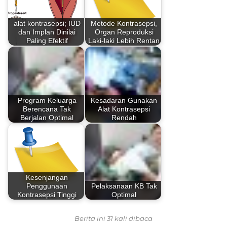
alat kontrasepsi; IUD
Metode Kontrasepsi,
dan Implan Dinilai
Organ Reproduksi
Paling Efektif
Laki-laki Lebih Rentan
Program Keluarga
Kesadaran Gunakan
Berencana Tak
Alat Kontrasepsi
Berjalan Optimal
Rendah
Kesenjangan
Penggunaan
Pelaksanaan KB Tak
Kontrasepsi Tinggi
Optimal
Berita ini 31 kali dibaca