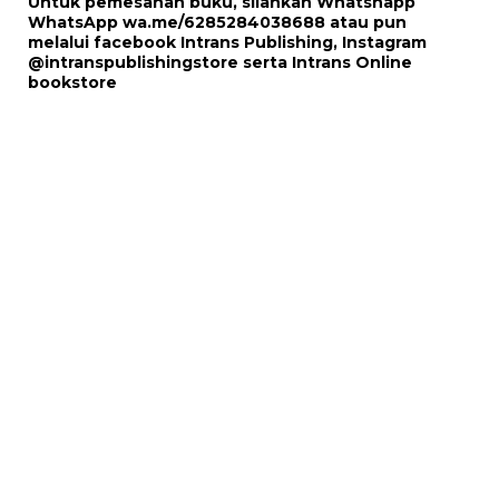
Untuk pemesanan buku, silahkan Whatshapp
WhatsApp
wa.me/6285284038688
atau pun
melalui
facebook Intrans Publishing
, Instagram
@intranspublishingstore
serta
Intrans Online
bookstore