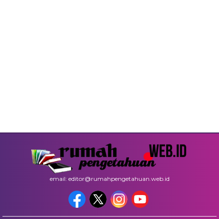
email: editor@rumahpengetahuan.web.id