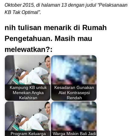
Oktober 2015, di halaman 13 dengan judul “Pelaksanaan
KB Tak Optimal”.
nih tulisan menarik di Rumah
Pengetahuan. Masih mau
melewatkan?:
Kampung KB untuk
Kesadaran Gunakan
Menekan Angka
Alat Kontrasepsi
Kelahiran
Rendah
Program Keluarga
Warga Miskin Bali Jadi