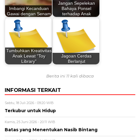
Jangan Sepelekan
Imbangi Kecanduan
Bahaya Ponsel
Gawai dengan Senam
terhadap Anak
Tumbuhkan Kreativitas
Anak Lewat “Toy
Jagoan Cerdas
Library”
Berlanjut
Berita ini 11 kali dibaca
INFORMASI TERKAIT
Sabtu, 18 Juli 2026 - 09:20 WIB
Terkubur untuk Hidup
Kamis, 25 Juni 2026 - 20:11 WIB
Batas yang Menentukan Nasib Bintang