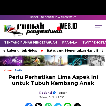
SCROLL TO CONTINUE WITH CONTENT
TENTANG RUMAH PENGETAHUAN
PRANALA
TWIT PENGET
kubur untuk Hidup
Batas yang Menentukan Nasib Bintang
/
Home
Berita
Perlu Perhatikan Lima Aspek Ini
untuk Tubuh Kembang Anak
Redaksi
- Editor
Selasa, 31 Juli 2018