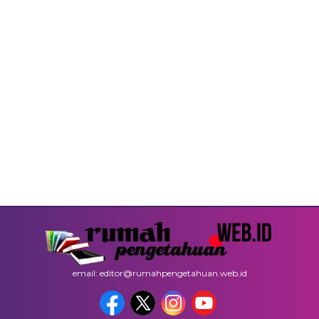
email: editor@rumahpengetahuan.web.id