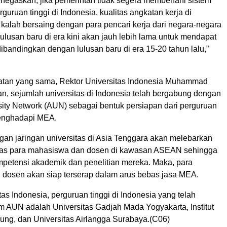
egaskan, jika pemerintah tidak segera membenahi sistem
guruan tinggi di Indonesia, kualitas angkatan kerja di
 kalah bersaing dengan para pencari kerja dari negara-negara
lusan baru di era kini akan jauh lebih lama untuk mendapat
dibandingkan dengan lulusan baru di era 15-20 tahun lalu,”
tan yang sama, Rektor Universitas Indonesia Muhammad
n, sejumlah universitas di Indonesia telah bergabung dengan
ty Network (AUN) sebagai bentuk persiapan dari perguruan
menghadapi MEA.
an jaringan universitas di Asia Tenggara akan melebarkan
itas para mahasiswa dan dosen di kawasan ASEAN sehingga
etensi akademik dan penelitian mereka. Maka, para
dosen akan siap terserap dalam arus bebas jasa MEA.
tas Indonesia, perguruan tinggi di Indonesia yang telah
m AUN adalah Universitas Gadjah Mada Yogyakarta, Institut
ung, dan Universitas Airlangga Surabaya.(C06)