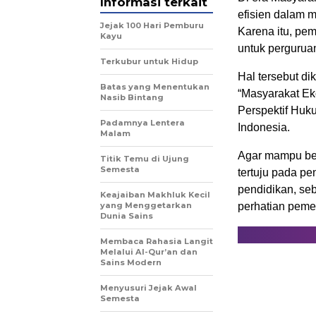
Informasi terkait
efisien dalam 
Jejak 100 Hari Pemburu
Karena itu, pe
Kayu
untuk perguruan
Terkubur untuk Hidup
Hal tersebut d
Batas yang Menentukan
“Masyarakat E
Nasib Bintang
Perspektif Huku
Padamnya Lentera
Indonesia.
Malam
Agar mampu ber
Titik Temu di Ujung
Semesta
tertuju pada p
pendidikan, seb
Keajaiban Makhluk Kecil
yang Menggetarkan
perhatian pemer
Dunia Sains
Membaca Rahasia Langit
Melalui Al-Qur’an dan
Sains Modern
Menyusuri Jejak Awal
Semesta