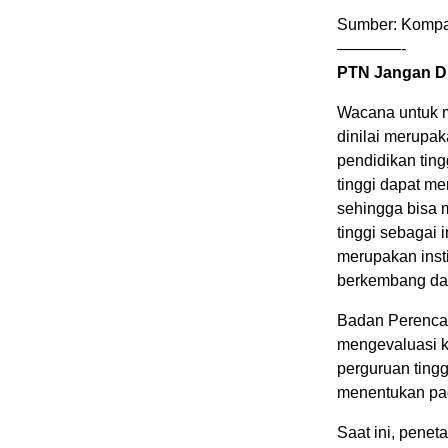
Sumber: Kompas
————-
PTN Jangan D
Wacana untuk me
dinilai merupa
pendidikan ting
tinggi dapat m
sehingga bisa 
tinggi sebagai 
merupakan inst
berkembang dan
Badan Perenca
mengevaluasi ke
perguruan tingg
menentukan pag
Saat ini, penet