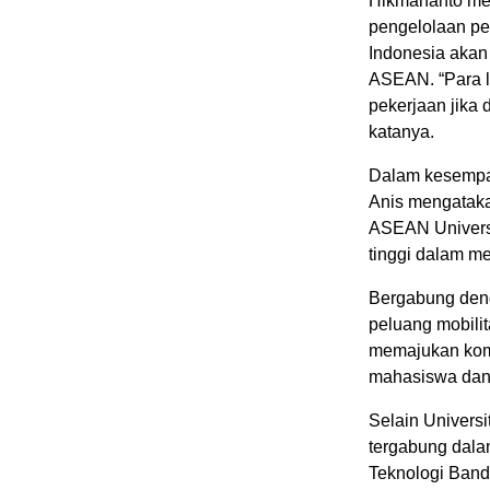
Hikmahanto men
pengelolaan per
Indonesia akan
ASEAN. “Para lu
pekerjaan jika 
katanya.
Dalam kesempa
Anis mengataka
ASEAN Universi
tinggi dalam 
Bergabung deng
peluang mobil
memajukan komp
mahasiswa dan 
Selain Universi
tergabung dala
Teknologi Band