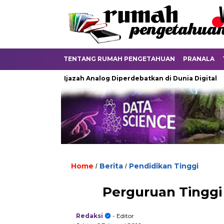
TENTANG RUMAH PENGETAHUAN
PRANALA
Ketika Ijazah Analog Diperdebatkan di Dunia Digital
Ter
Home
Berita
Pendidikan Tinggi
/
/
Perguruan Tinggi 
Redaksi
- Editor