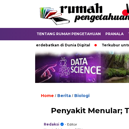
TENTANG RUMAH PENGETAHUAN
PRANALA
Analog Diperdebatkan di Dunia Digital
Terkubur untuk Hidup
Home
Berita
Biologi
/
/
Penyakit Menular; 
Redaksi
- Editor