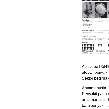
A subtipe H5N1
global, penyak
Sektor peternak
Antarmanusia
Penyakit pada 
antarmanusia. 
baru penyakit. 