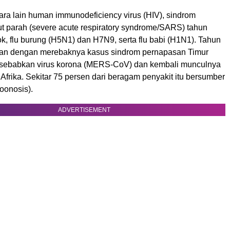
tara lain human immunodeficiency virus (HIV), sindrom
t parah (severe acute respiratory syndrome/SARS) tahun
k, flu burung (H5N1) dan H7N9, serta flu babi (H1N1). Tahun
jutkan dengan merebaknya kasus sindrom pernapasan Timur
isebabkan virus korona (MERS-CoV) dan kembali munculnya
Afrika. Sekitar 75 persen dari beragam penyakit itu bersumber
zoonosis).
ADVERTISEMENT