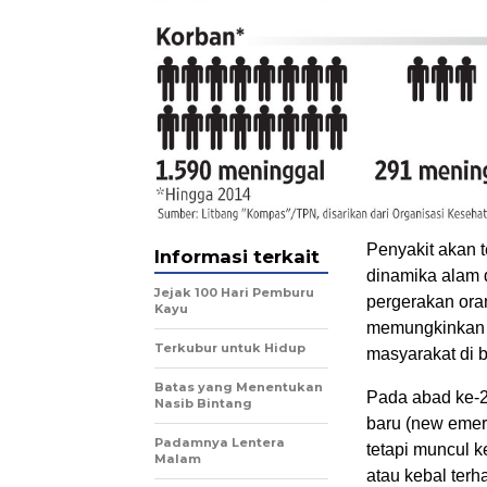
Penyakit akan 
Informasi terkait
dinamika alam 
Jejak 100 Hari Pemburu
pergerakan ora
Kayu
memungkinkan p
Terkubur untuk Hidup
masyarakat di 
Batas yang Menentukan
Pada abad ke-2
Nasib Bintang
baru (new emer
Padamnya Lentera
tetapi muncul k
Malam
atau kebal terh