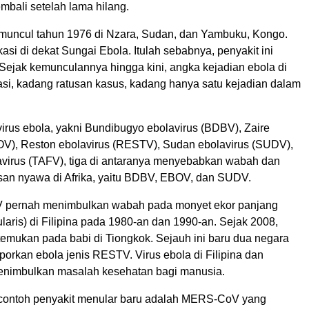
mbali setelah lama hilang.
muncul tahun 1976 di Nzara, Sudan, dan Yambuku, Kongo.
si di dekat Sungai Ebola. Itulah sebabnya, penyakit ini
 Sejak kemunculannya hingga kini, angka kejadian ebola di
uasi, kadang ratusan kasus, kadang hanya satu kejadian dalam
 virus ebola, yakni Bundibugyo ebolavirus (BDBV), Zaire
OV), Reston ebolavirus (RESTV), Sudan ebolavirus (SUDV),
lavirus (TAFV), tiga di antaranya menyebabkan wabah dan
san nyawa di Afrika, yaitu BDBV, EBOV, dan SUDV.
pernah menimbulkan wabah pada monyet ekor panjang
laris) di Filipina pada 1980-an dan 1990-an. Sejak 2008,
emukan pada babi di Tiongkok. Sejauh ini baru dua negara
orkan ebola jenis RESTV. Virus ebola di Filipina dan
enimbulkan masalah kesehatan bagi manusia.
 contoh penyakit menular baru adalah MERS-CoV yang