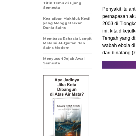
Titik Temu di Ujung
Semesta
Penyakit itu an
pernapasan aku
Keajaiban Makhluk Kecil
yang Menggetarkan
2003 di Tiongko
Dunia Sains
ini, kita dike
Tengah yang d
Membaca Rahasia Langit
Melalui Al-Qur’an dan
wabah ebola di 
Sains Modern
dari binatang (
Menyusuri Jejak Awal
Semesta