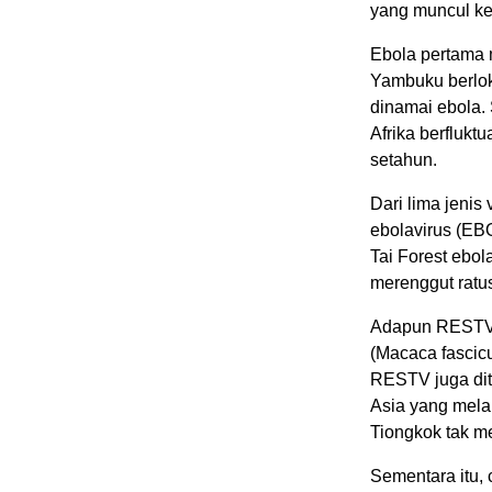
yang muncul ke
Ebola pertama 
Yambuku berloka
dinamai ebola.
Afrika berflukt
setahun.
Dari lima jenis
ebolavirus (EB
Tai Forest ebo
merenggut ratu
Adapun RESTV 
(Macaca fascicu
RESTV juga dit
Asia yang melap
Tiongkok tak m
Sementara itu,