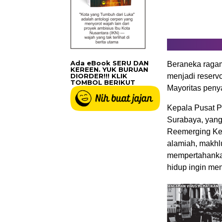
Ada eBook SERU DAN
Beraneka ragam
KEREEN. YUK BURUAN
DIORDER!!! KLIK
menjadi reservo
TOMBOL BERIKUT
Mayoritas penya
Kepala Pusat Pe
Surabaya, yang
Reemerging Kem
alamiah, makhl
mempertahankan
hidup ingin men