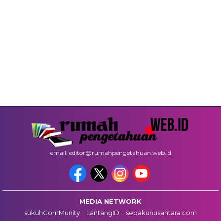
email: editor@rumahpengetahuan.web.id
MEDIA NETWORK
sukuhComMunity
LantangID
sepakunusantara.com