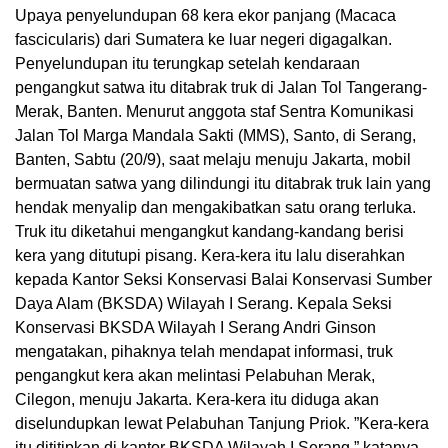
Upaya penyelundupan 68 kera ekor panjang (Macaca
fascicularis) dari Sumatera ke luar negeri digagalkan.
Penyelundupan itu terungkap setelah kendaraan
pengangkut satwa itu ditabrak truk di Jalan Tol Tangerang-
Merak, Banten. Menurut anggota staf Sentra Komunikasi
Jalan Tol Marga Mandala Sakti (MMS), Santo, di Serang,
Banten, Sabtu (20/9), saat melaju menuju Jakarta, mobil
bermuatan satwa yang dilindungi itu ditabrak truk lain yang
hendak menyalip dan mengakibatkan satu orang terluka.
Truk itu diketahui mengangkut kandang-kandang berisi
kera yang ditutupi pisang. Kera-kera itu lalu diserahkan
kepada Kantor Seksi Konservasi Balai Konservasi Sumber
Daya Alam (BKSDA) Wilayah I Serang. Kepala Seksi
Konservasi BKSDA Wilayah I Serang Andri Ginson
mengatakan, pihaknya telah mendapat informasi, truk
pengangkut kera akan melintasi Pelabuhan Merak,
Cilegon, menuju Jakarta. Kera-kera itu diduga akan
diselundupkan lewat Pelabuhan Tanjung Priok. ”Kera-kera
itu dititipkan di kantor BKSDA Wilayah I Serang,” katanya.