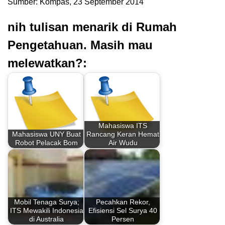
Sumber: Kompas, 23 September 2014
nih tulisan menarik di Rumah
Pengetahuan. Masih mau
melewatkan?:
Mahasiswa ITS
Mahasiswa UNY Buat
Rancang Keran Hemat
Robot Pelacak Bom
Air Wudu
Mobil Tenaga Surya;
Pecahkan Rekor,
ITS Mewakili Indonesia
Efisiensi Sel Surya 40
di Australia
Persen