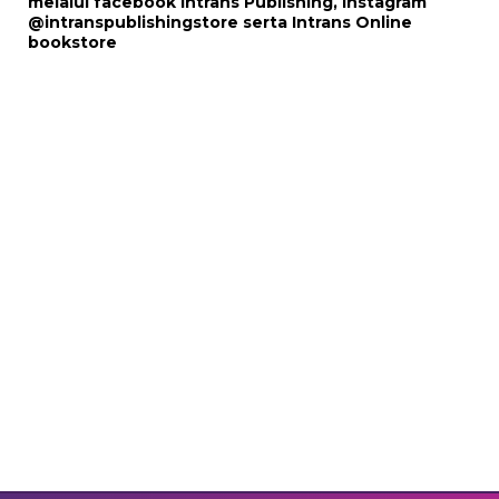
melalui
facebook Intrans Publishing
, Instagram
@intranspublishingstore
serta
Intrans Online
bookstore