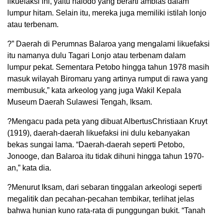
likuefaksi ini, yaitu nalodo yang berarti amblas dalam
lumpur hitam. Selain itu, mereka juga memiliki istilah lonjo
atau terbenam.
?” Daerah di Perumnas Balaroa yang mengalami likuefaksi
itu namanya dulu Tagari Lonjo atau terbenam dalam
lumpur pekat. Sementara Petobo hingga tahun 1978 masih
masuk wilayah Biromaru yang artinya rumput di rawa yang
membusuk,” kata arkeolog yang juga Wakil Kepala
Museum Daerah Sulawesi Tengah, Iksam.
?Mengacu pada peta yang dibuat AlbertusChristiaan Kruyt
(1919), daerah-daerah likuefaksi ini dulu kebanyakan
bekas sungai lama. “Daerah-daerah seperti Petobo,
Jonooge, dan Balaroa itu tidak dihuni hingga tahun 1970-
an,” kata dia.
?Menurut Iksam, dari sebaran tinggalan arkeologi seperti
megalitik dan pecahan-pecahan tembikar, terlihat jelas
bahwa hunian kuno rata-rata di punggungan bukit. “Tanah