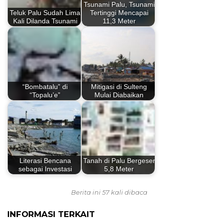
Tsunami Palu, Tsunami
Teluk Palu Sudah Lima
Tertinggi Mencapai
Kali Dilanda Tsunami
11,3 Meter
“Bombatalu” di
Mitigasi di Sulteng
“Topalu’e”
Mulai Diabaikan
Literasi Bencana
Tanah di Palu Bergeser
sebagai Investasi
5,8 Meter
Berita ini 57 kali dibaca
INFORMASI TERKAIT