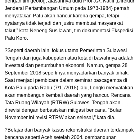
dengan tim geolog, alasannya dulu Prof J.A. Katili (Direktur
Jenderal Pertambangan Umum pada 1973-1984) pernah
menyatakan Palu akan hancur karena gempa, tetapi
nyatanya tidak terjadi dan justru membuat masyarakat
takut,” kata Neneng Susilawati, tim dokumentasi Ekspedisi
Palu Koro.
?Seperti daerah lain, fokus utama Pemerintah Sulawesi
Tengah dan juga kabupaten atau kota di bawahnya adalah
investasi dan pertumbuhan ekonomi. Namun, gempa 28
September 2018 sepertinya menyadarkan banyak pihak.
Saat menjadi pembicara dalam seminar pascagempa di
Kota Palu pada Rabu (7/11/2018) lalu, Longki menyatakan
akan membangun kembali daerah yang hancur. Rencana
Tata Ruang Wilayah (RTRW) Sulawesi Tengah akan
direvisi dengan berbasiskan mitigasi bencana. “Bulan
November ini revisi RTRW akan selesai,” kata dia.
?Belajar dari banyak kasus rekonstruksi daerah terdampak
bencana seperti Aceh setelah 2004, pembangunan