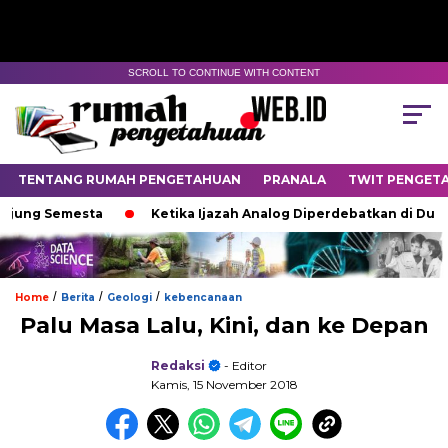
SCROLL TO CONTINUE WITH CONTENT
TENTANG RUMAH PENGETAHUAN
PRANALA
TWIT PENGET
g Semesta
Ketika Ijazah Analog Diperdebatkan di Dunia Digi
/
/
/
Home
Berita
Geologi
kebencanaan
Palu Masa Lalu, Kini, dan ke Depan
Redaksi
- Editor
Kamis, 15 November 2018