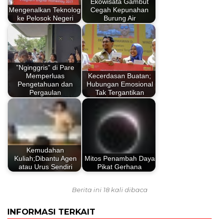
Ekowisata Gambut
Mengenalkan Teknologi
Cegah Kepunahan
ke Pelosok Negeri
Burung Air
”Nginggris” di Pare
Memperluas
Kecerdasan Buatan;
Pengetahuan dan
Hubungan Emosional
Pergaulan
Tak Tergantikan
Kemudahan
Kuliah;Dibantu Agen
Mitos Penambah Daya
atau Urus Sendiri
Pikat Gerhana
Berita ini 18 kali dibaca
INFORMASI TERKAIT