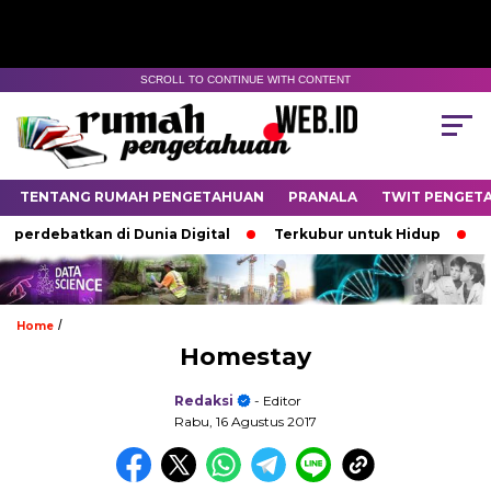
SCROLL TO CONTINUE WITH CONTENT
TENTANG RUMAH PENGETAHUAN
PRANALA
TWIT PENGET
perdebatkan di Dunia Digital
Terkubur untuk Hidup
Bat
/
Home
Homestay
Redaksi
- Editor
Rabu, 16 Agustus 2017