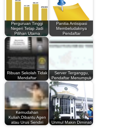
Perguruan Tinggi
Panitia Antisipasi
Negeri Tetap Jadi
Membeludaknya
Pilihan Utama
Pendaftar
Ribuan Sekolah Tidak
Server Terganggu,
Mendaftar
Pendaftar Menumpuk
Kemudahan
Kuliah;Dibantu Agen
atau Urus Sendiri
Unmul Makin Diminati