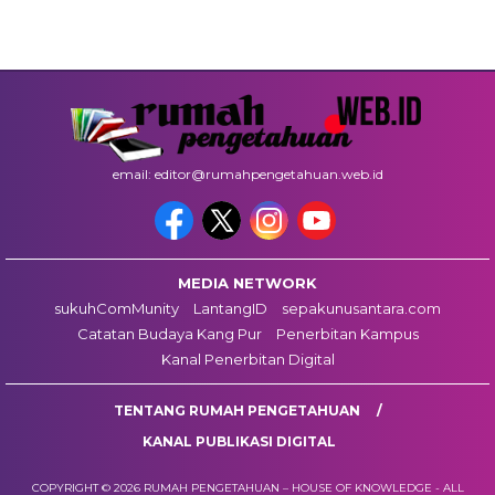
email: editor@rumahpengetahuan.web.id
MEDIA NETWORK
sukuhComMunity
LantangID
sepakunusantara.com
Catatan Budaya Kang Pur
Penerbitan Kampus
Kanal Penerbitan Digital
TENTANG RUMAH PENGETAHUAN
KANAL PUBLIKASI DIGITAL
COPYRIGHT © 2026 RUMAH PENGETAHUAN – HOUSE OF KNOWLEDGE - ALL