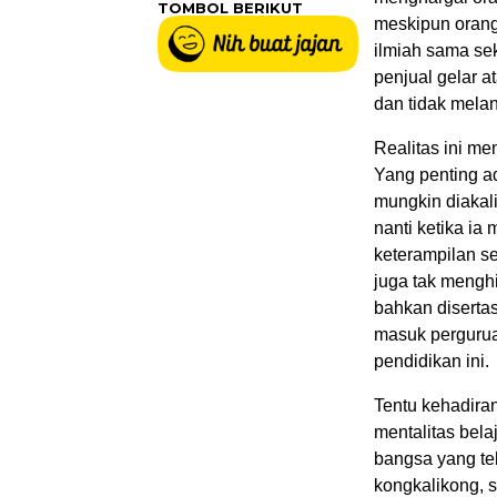
TOMBOL BERIKUT
meskipun orang
ilmiah sama sek
penjual gelar 
dan tidak mela
Realitas ini m
Yang penting ad
mungkin diakali
nanti ketika i
keterampilan se
juga tak menghi
bahkan disertas
masuk pergurua
pendidikan ini.
Tentu kehadiran
mentalitas bel
bangsa yang tela
kongkalikong, s