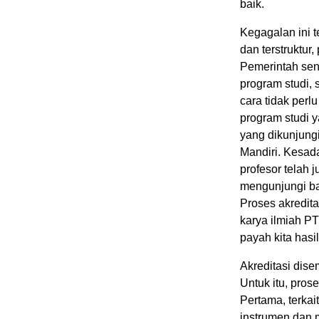
baik.
Kegagalan ini t
dan terstruktur
Pemerintah sen
program studi,
cara tidak perl
program studi y
yang dikunjung
Mandiri. Kesada
profesor telah 
mengunjungi ba
Proses akredita
karya ilmiah PT
payah kita hasi
Akreditasi dis
Untuk itu, pros
Pertama, terka
instrumen dan