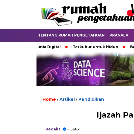
TENTANG RUMAH PENGETAHUAN
PRANALA
tkan di Dunia Digital
Terkubur untuk Hidup
Batas yan
Home
Artikel
Pendidikan
/
/
Ijazah P
Redaksi
- Editor