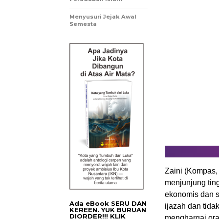
Menyusuri Jejak Awal
Semesta
Zaini (Kompas,
menjunjung ting
ekonomis dan s
Ada eBook SERU DAN
ijazah dan tida
KEREEN. YUK BURUAN
DIORDER!!! KLIK
menghargai ora