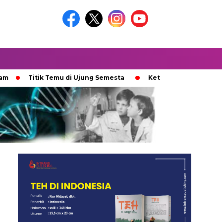
Titik Temu di Ujung Semesta
Ketika Ijazah Analog Diperdeb