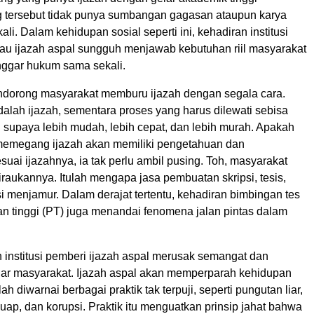
 tersebut tidak punya sumbangan gagasan ataupun karya
ali. Dalam kehidupan sosial seperti ini, kehadiran institusi
atau ijazah aspal sungguh menjawab kebutuhan riil masyarakat
nggar hukum sama sekali.
endorong masyarakat memburu ijazah dengan segala cara.
alah ijazah, sementara proses yang harus dilewati sebisa
 supaya lebih mudah, lebih cepat, dan lebih murah. Apakah
a memegang ijazah akan memiliki pengetahuan dan
suai ijazahnya, ia tak perlu ambil pusing. Toh, masyarakat
raukannya. Itulah mengapa jasa pembuatan skripsi, tesis,
i menjamur. Dalam derajat tertentu, kehadiran bimbingan tes
n tinggi (PT) juga menandai fenomena jalan pintas dalam
 institusi pemberi ijazah aspal merusak semangat dan
ajar masyarakat. Ijazah aspal akan memperparah kehidupan
h diwarnai berbagai praktik tak terpuji, seperti pungutan liar,
uap, dan korupsi. Praktik itu menguatkan prinsip jahat bahwa