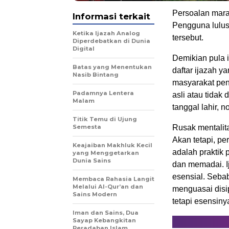
Persoalan marak
Informasi terkait
Pengguna lulusa
Ketika Ijazah Analog
tersebut.
Diperdebatkan di Dunia
Digital
Demikian pula i
Batas yang Menentukan
daftar ijazah y
Nasib Bintang
masyarakat pen
Padamnya Lentera
asli atau tidak
Malam
tanggal lahir, n
Titik Temu di Ujung
Semesta
Rusak mentalit
Akan tetapi, pe
Keajaiban Makhluk Kecil
adalah praktik 
yang Menggetarkan
Dunia Sains
dan memadai. Ij
esensial. Seba
Membaca Rahasia Langit
Melalui Al-Qur’an dan
menguasai disipl
Sains Modern
tetapi esensiny
Iman dan Sains, Dua
Sayap Kebangkitan
Peradaban Islam