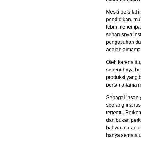
Meski bersifat
pendidikan, mul
lebih menempat
seharusnya inst
pengasuhan dan
adalah almamat
Oleh karena it
sepenuhnya ber
produksi yang b
pertama-tama m
Sebagai insan 
seorang manusi
tertentu. Perke
dan bukan perka
bahwa aturan d
hanya semata u