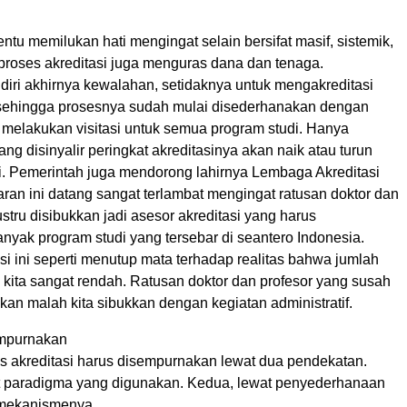
entu memilukan hati mengingat selain bersifat masif, sistemik,
, proses akreditasi juga menguras dana dan tenaga.
diri akhirnya kewalahan, setidaknya untuk mengakreditasi
 sehingga prosesnya sudah mulai disederhanakan dengan
u melakukan visitasi untuk semua program studi. Hanya
ang disinyalir peringkat akreditasinya akan naik atau turun
i. Pemerintah juga mendorong lahirnya Lembaga Akreditasi
ran ini datang sangat terlambat mengingat ratusan doktor dan
justru disibukkan jadi asesor akreditasi yang harus
nyak program studi yang tersebar di seantero Indonesia.
si ini seperti menutup mata terhadap realitas bahwa jumlah
 kita sangat rendah. Ratusan doktor dan profesor yang susah
lkan malah kita sibukkan dengan kegiatan administratif.
empurnakan
es akreditasi harus disempurnakan lewat dua pendekatan.
it paradigma yang digunakan. Kedua, lewat penyederhanaan
 mekanismenya.