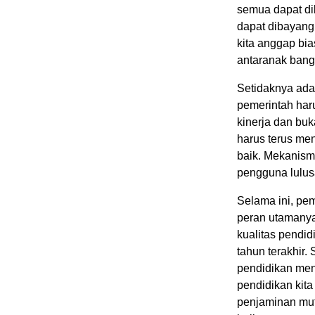
semua dapat di
dapat dibayangk
kita anggap bia
antaranak bangs
Setidaknya ada
pemerintah har
kinerja dan bu
harus terus me
baik. Mekanism
pengguna lulus
Selama ini, pem
peran utamanya:
kualitas pendi
tahun terakhir.
pendidikan men
pendidikan kita
penjaminan mut