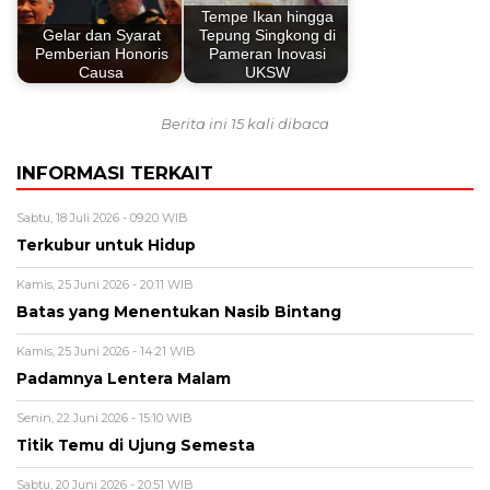
Tempe Ikan hingga
Gelar dan Syarat
Tepung Singkong di
Pemberian Honoris
Pameran Inovasi
Causa
UKSW
Berita ini 15 kali dibaca
INFORMASI TERKAIT
Sabtu, 18 Juli 2026 - 09:20 WIB
Terkubur untuk Hidup
Kamis, 25 Juni 2026 - 20:11 WIB
Batas yang Menentukan Nasib Bintang
Kamis, 25 Juni 2026 - 14:21 WIB
Padamnya Lentera Malam
Senin, 22 Juni 2026 - 15:10 WIB
Titik Temu di Ujung Semesta
Sabtu, 20 Juni 2026 - 20:51 WIB