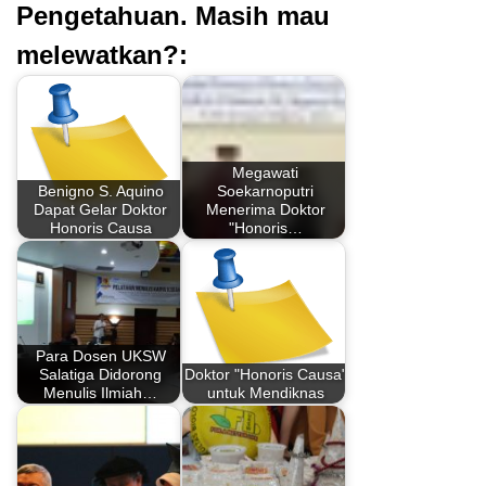
Pengetahuan. Masih mau
melewatkan?:
Megawati
Benigno S. Aquino
Soekarnoputri
Dapat Gelar Doktor
Menerima Doktor
Honoris Causa
"Honoris…
Para Dosen UKSW
Salatiga Didorong
Doktor "Honoris Causa"
Menulis Ilmiah…
untuk Mendiknas