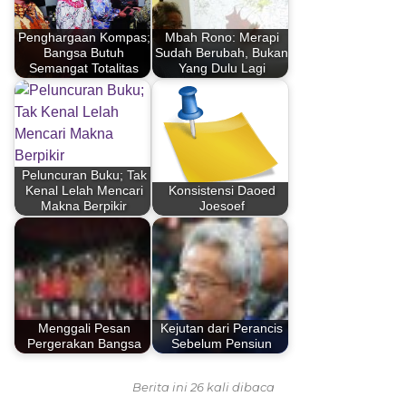
Penghargaan Kompas;
Mbah Rono: Merapi
Bangsa Butuh
Sudah Berubah, Bukan
Semangat Totalitas
Yang Dulu Lagi
Peluncuran Buku; Tak
Kenal Lelah Mencari
Konsistensi Daoed
Makna Berpikir
Joesoef
Menggali Pesan
Kejutan dari Perancis
Pergerakan Bangsa
Sebelum Pensiun
Berita ini 26 kali dibaca