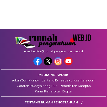
email: editor@rumahpengetahuan.web.id
MEDIA NETWORK
sukuhComMunity
LantangID
sepakunusantara.com
Catatan Budaya Kang Pur
Penerbitan Kampus
Kanal Penerbitan Digital
TENTANG RUMAH PENGETAHUAN