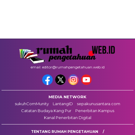
email: editor@rumahpengetahuan.web.id
MEDIA NETWORK
sukuhComMunity
LantangID
sepakunusantara.com
Catatan Budaya Kang Pur
Penerbitan Kampus
Kanal Penerbitan Digital
TENTANG RUMAH PENGETAHUAN