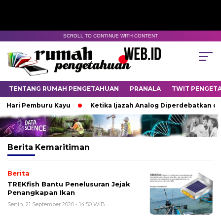
SCROLL TO CONTINUE WITH CONTENT
TENTANG RUMAH PENGETAHUAN
PRANALA
TWIT PENGET
 Hari Pemburu Kayu
Ketika Ijazah Analog Diperdebatkan di Du
Berita
Kemaritiman
Berita
TREKfish Bantu Penelusuran Jejak
Penangkapan Ikan
Senin, 21 September 2020 - 14:50 WIB