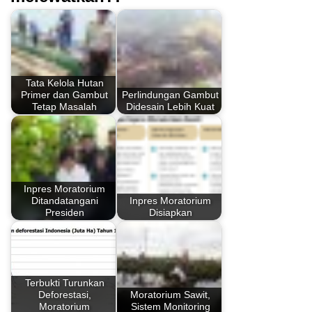
Tata Kelola Hutan
Primer dan Gambut
Perlindungan Gambut
Tetap Masalah
Didesain Lebih Kuat
Inpres Moratorium
Ditandatangani
Inpres Moratorium
Presiden
Disiapkan
Terbukti Turunkan
Deforestasi,
Moratorium Sawit,
Moratorium
Sistem Monitoring