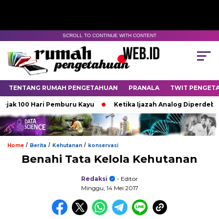
SCROLL TO CONTINUE WITH CONTENT
TENTANG RUMAH PENGETAHUAN
PRANALA
TWIT PENGET
ak 100 Hari Pemburu Kayu
Ketika Ijazah Analog Diperdebatkan
/
/
/
Home
Berita
Kehutanan
konservasi
Benahi Tata Kelola Kehutanan
Redaksi
- Editor
Minggu, 14 Mei 2017