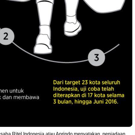
saha Ritel Indonesia atau Aprindo menyatakan, peniadaan