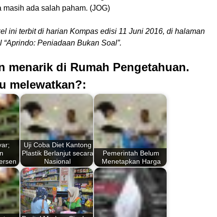
 masih ada salah paham. (JOG)
kel ini terbit di harian Kompas edisi 11 Juni 2016, di halaman
l “Aprindo: Peniadaan Bukan Soal”.
an menarik di Rumah Pengetahuan.
u melewatkan?:
yar;
Uji Coba Diet Kantong
n
Plastik Berlanjut secara
Pemerintah Belum
ersen
Nasional
Menetapkan Harga