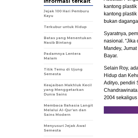
Informasi terkait
kantong plastik 
Jejak 100 Hari Pemburu
kantong plasti
Kayu
bukan daganga
Terkubur untuk Hidup
Syaratnya, pem
Batas yang Menentukan
nasional. “Jika
Nasib Bintang
Mandey, Jumat (
Padamnya Lentera
Bayar.
Malam
Selain Roy, ad
Titik Temu di Ujung
Semesta
Hidup dan Kehu
Adityo, pendiri
Keajaiban Makhluk Kecil
yang Menggetarkan
Chandrawinata.
Dunia Sains
2004 sekaligus 
Membaca Rahasia Langit
Melalui Al-Qur’an dan
Sains Modern
Menyusuri Jejak Awal
Semesta