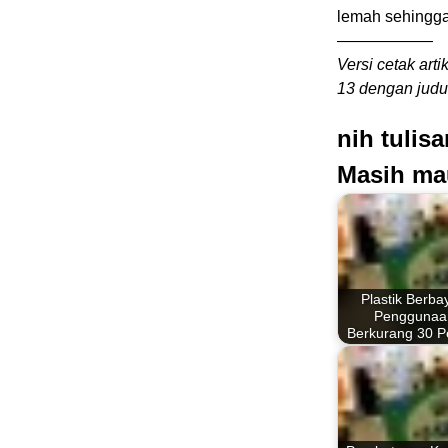
lemah sehingga
——————
Versi cetak arti
13 dengan judu
nih tulis
Masih ma
Plastik Berba
Penggunaa
Berkurang 30 P