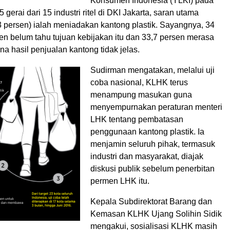
Konsumen Indonesia (YLKI) pada
 gerai dari 15 industri ritel di DKI Jakarta, saran utama
 persen) ialah meniadakan kantong plastik. Sayangnya, 34
n belum tahu tujuan kebijakan itu dan 33,7 persen merasa
a hasil penjualan kantong tidak jelas.
Sudirman mengatakan, melalui uji
coba nasional, KLHK terus
menampung masukan guna
menyempurnakan peraturan menteri
LHK tentang pembatasan
penggunaan kantong plastik. Ia
menjamin seluruh pihak, termasuk
industri dan masyarakat, diajak
diskusi publik sebelum penerbitan
permen LHK itu.
Kepala Subdirektorat Barang dan
Kemasan KLHK Ujang Solihin Sidik
mengakui, sosialisasi KLHK masih