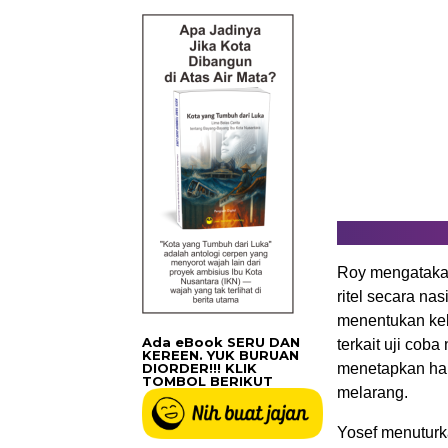
Roy mengatakan,
ritel secara n
menentukan keb
Ada eBook SERU DAN
terkait uji coba
KEREEN. YUK BURUAN
DIORDER!!! KLIK
menetapkan harg
TOMBOL BERIKUT
melarang.
Yosef menuturkan