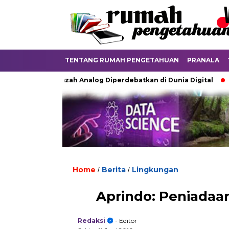
TENTANG RUMAH PENGETAHUAN
PRANALA
Ketika Ijazah Analog Diperdebatkan di Dunia Digital
Terkub
Home
Berita
Lingkungan
/
/
Aprindo: Peniadaa
Redaksi
- Editor