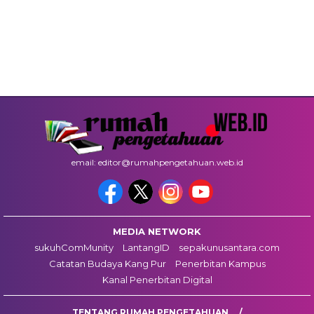
email: editor@rumahpengetahuan.web.id
MEDIA NETWORK
sukuhComMunity
LantangID
sepakunusantara.com
Catatan Budaya Kang Pur
Penerbitan Kampus
Kanal Penerbitan Digital
TENTANG RUMAH PENGETAHUAN