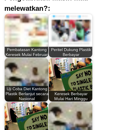
melewatkan?:
Pembatasan Kantong
Peritel Dukung Plastik
Keresek Mulai Februari
Berbayar
Uji Coba Diet Kantong
Plastik Berlanjut secara
Keresek Berbayar
Nasional
Mulai Hari Minggu