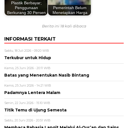
Plastik Berbayar;
Penggunaan
Pemerintah Belum
Berkurang 30 Persen
Menetapkan Harga
Berita ini 18 kali dibaca
INFORMASI TERKAIT
Sabtu, 18 Juli 2026 - 09:20 WIB
Terkubur untuk Hidup
Kamis, 25 Juni 2026 - 20:11 WIB
Batas yang Menentukan Nasib Bintang
Kamis, 25 Juni 2026 - 14:21 WIB
Padamnya Lentera Malam
Senin, 22 Juni 2026 - 15:10 WIB
Titik Temu di Ujung Semesta
Sabtu, 20 Juni 2026 - 20:51 WIB
Membaca Rahasia Langit Melalui Al-Qur’an dan Sains