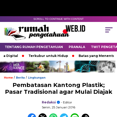
SCROLL TO CONTINUE WITH CONTENT
TENTANG RUMAH PENGETAHUAN
PRANALA
TWIT PENGET
igital
Terkubur untuk Hidup
Batas yang Menentukan N
/
/
Home
Berita
Lingkungan
Pembatasan Kantong Plastik;
Pasar Tradisional agar Mulai Diajak
Redaksi
- Editor
Senin, 25 Januari 2016