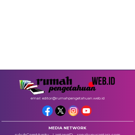
email: editor@rumahpengetahuan.web.id
MEDIA NETWORK
sukuhComMunity
LantangID
sepakunusantara.com