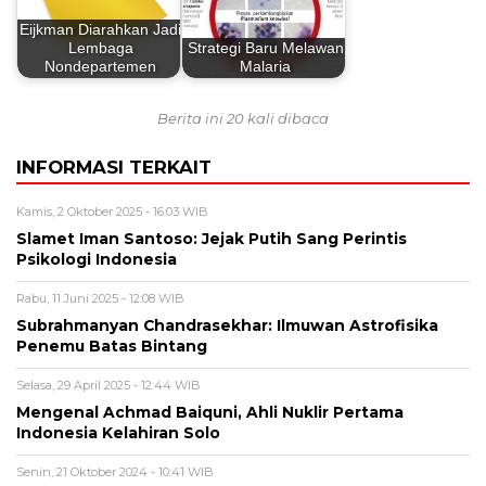
Eijkman Diarahkan Jadi
Lembaga
Strategi Baru Melawan
Nondepartemen
Malaria
Berita ini 20 kali dibaca
INFORMASI TERKAIT
Kamis, 2 Oktober 2025 - 16:03 WIB
Slamet Iman Santoso: Jejak Putih Sang Perintis
Psikologi Indonesia
Rabu, 11 Juni 2025 - 12:08 WIB
Subrahmanyan Chandrasekhar: Ilmuwan Astrofisika
Penemu Batas Bintang
Selasa, 29 April 2025 - 12:44 WIB
Mengenal Achmad Baiquni, Ahli Nuklir Pertama
Indonesia Kelahiran Solo
Senin, 21 Oktober 2024 - 10:41 WIB