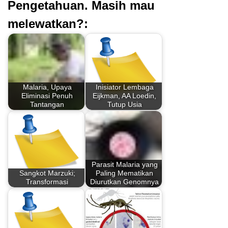
Pengetahuan. Masih mau
melewatkan?:
Malaria, Upaya
Inisiator Lembaga
Eliminasi Penuh
Eijkman, AA Loedin,
Tantangan
Tutup Usia
Parasit Malaria yang
Sangkot Marzuki;
Paling Mematikan
Transformasi
Diurutkan Genomnya