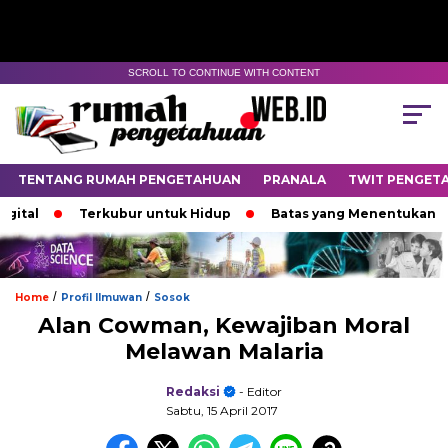
SCROLL TO CONTINUE WITH CONTENT
TENTANG RUMAH PENGETAHUAN
PRANALA
TWIT PENGET
Terkubur untuk Hidup
Batas yang Menentukan Nasib B
/
/
Home
Profil Ilmuwan
Sosok
Alan Cowman, Kewajiban Moral
Melawan Malaria
Redaksi
- Editor
Sabtu, 15 April 2017