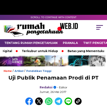
SCROLL TO CONTINUE WITH CONTENT
TENTANG RUMAH PENGETAHUAN
PRANALA
TWIT PENGET
al
Terkubur untuk Hidup
Batas yang Menentukan Nasib
/
/
Home
Artikel
Pendidikan Tinggi
Uji Publik Penamaan Prodi di PT
Redaksi
- Editor
Jumat, 26 Mei 2017