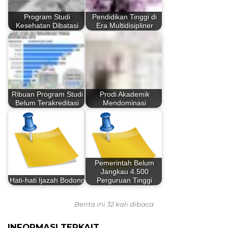
Program Studi
Pendidikan Tinggi di
Kesehatan Dibatasi
Era Multidisipliner
Ribuan Program Studi
Prodi Akademik
Belum Terakreditasi
Mendominasi
Pemerintah Belum
Jangkau 4.500
Hati-hati Ijazah Bodong
Perguruan Tinggi
Berita ini 32 kali dibaca
INFORMASI TERKAIT