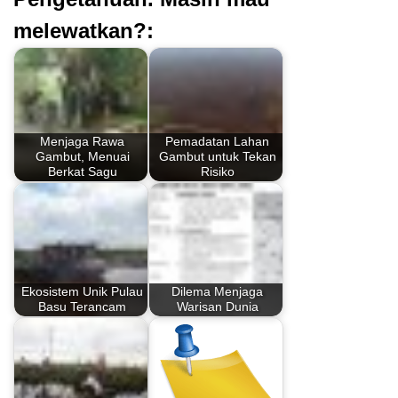
melewatkan?:
Menjaga Rawa
Pemadatan Lahan
Gambut, Menuai
Gambut untuk Tekan
Berkat Sagu
Risiko
Ekosistem Unik Pulau
Dilema Menjaga
Basu Terancam
Warisan Dunia