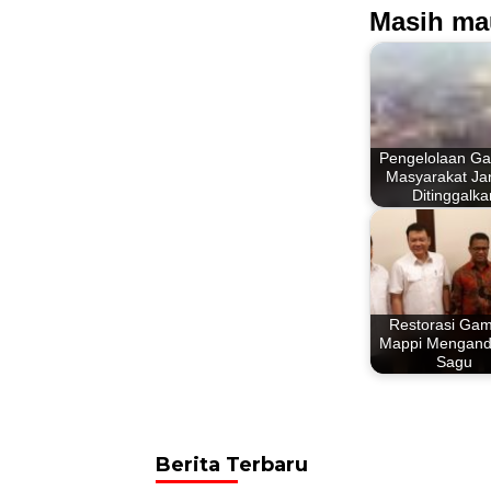
Masih ma
Pengelolaan Ga
Masyarakat Ja
Ditinggalka
Restorasi Gam
Mappi Mengand
Sagu
Berita Terbaru