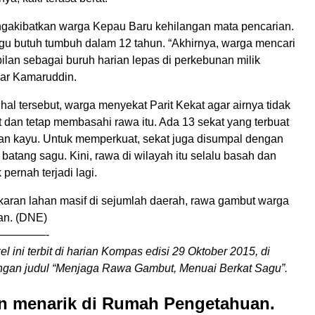
akibatkan warga Kepau Baru kehilangan mata pencarian.
gu butuh tumbuh dalam 12 tahun. “Akhirnya, warga mencari
lan sebagai buruh harian lepas di perkebunan milik
jar Kamaruddin.
hal tersebut, warga menyekat Parit Kekat agar airnya tidak
t dan tetap membasahi rawa itu. Ada 13 sekat yang terbuat
an kayu. Untuk memperkuat, sekat juga disumpal dengan
t batang sagu. Kini, rawa di wilayah itu selalu basah dan
pernah terjadi lagi.
karan lahan masif di sejumlah daerah, rawa gambut warga
an. (DNE)
————-
kel ini terbit di harian Kompas edisi 29 Oktober 2015, di
gan judul “Menjaga Rawa Gambut, Menuai Berkat Sagu”.
an menarik di Rumah Pengetahuan.