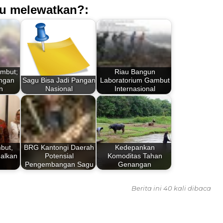
u melewatkan?:
mbut;
Riau Bangun
ngan
Sagu Bisa Jadi Pangan
Laboratorium Gambut
n
Nasional
Internasional
but,
BRG Kantongi Daerah
Kedepankan
alkan
Potensial
Komoditas Tahan
Pengembangan Sagu
Genangan
Berita ini 40 kali dibaca