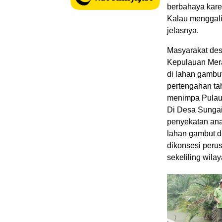
berbahaya kare
Kalau menggali
jelasnya.
Masyarakat des
Kepulauan Meran
di lahan gambut
pertengahan ta
menimpa Pulau 
Di Desa Sungai
penyekatan ana
lahan gambut d
dikonsesi peru
sekeliling wilay