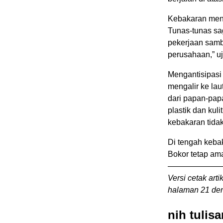
Kebakaran meng
Tunas-tunas sa
pekerjaan sambi
perusahaan,” u
Mengantisipasi 
mengalir ke lau
dari papan-pap
plastik dan kuli
kebakaran tidak 
Di tengah keba
Bokor tetap am
———————
Versi cetak arti
halaman 21 den
nih tulis