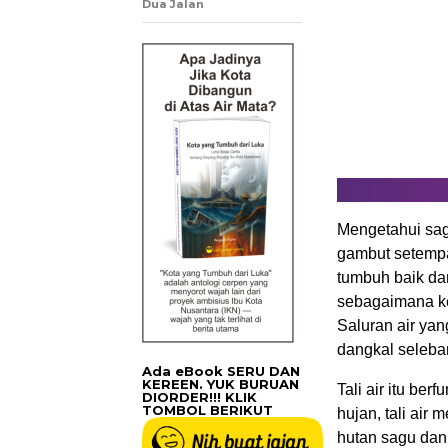
Dua Jalan
Mengetahui sa
gambut setempat
tumbuh baik dan
sebagaimana ke
Saluran air yan
dangkal seleba
Ada eBook SERU DAN
KEREEN. YUK BURUAN
Tali air itu be
DIORDER!!! KLIK
TOMBOL BERIKUT
hujan, tali air 
hutan sagu dan 