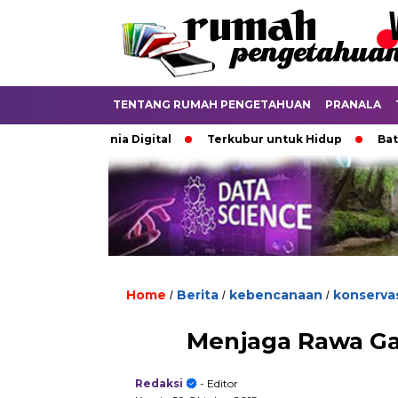
TENTANG RUMAH PENGETAHUAN
PRANALA
n di Dunia Digital
Terkubur untuk Hidup
Batas yang M
Home
Berita
kebencanaan
konserva
/
/
/
Menjaga Rawa Ga
Redaksi
- Editor