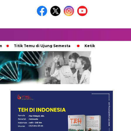
tik Temu di Ujung Semesta
Ketika Ijazah Analog Diperdebatk