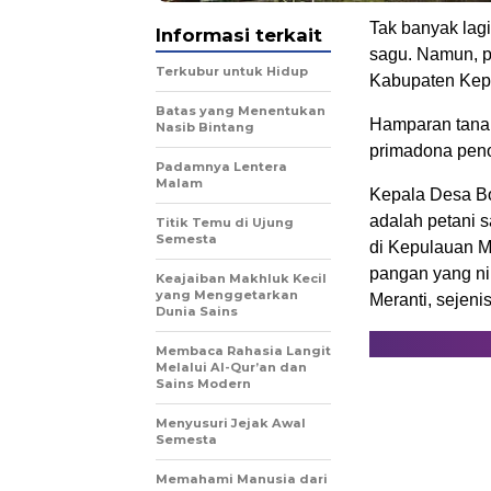
Tak banyak lag
Informasi terkait
sagu. Namun, 
Terkubur untuk Hidup
Kabupaten Kepu
Batas yang Menentukan
Hamparan tanam
Nasib Bintang
primadona pen
Padamnya Lentera
Malam
Kepala Desa Bo
adalah petani s
Titik Temu di Ujung
Semesta
di Kepulauan Me
pangan yang ni
Keajaiban Makhluk Kecil
yang Menggetarkan
Meranti, sejeni
Dunia Sains
Membaca Rahasia Langit
Melalui Al-Qur’an dan
Sains Modern
Menyusuri Jejak Awal
Semesta
Memahami Manusia dari