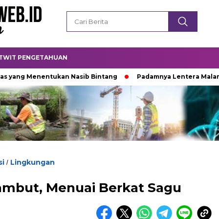
TWIT PENGETAHUAN
enentukan Nasib Bintang
Padamnya Lentera Malam
Ti
si
Lingkungan
/
mbut, Menuai Berkat Sagu