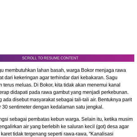
SCROLL TO RESUME CONTENT
gu membutuhkan lahan basah, warga Bokor menjaga rawa
 dari kekeringan agar terhindar dari kebakaran. Sagu
 terus meluas. Di Bokor, kita tidak akan menemui kanal
rap didapati pada rawa gambut yang menjadi perkebunan.
g ada disebut masyarakat sebagai tali-tali air. Bentuknya parit
r 30 sentimeter dengan kedalaman satu jengkal.
rfungsi sebagai pembatas kebun warga. Selain itu, ketika musim
mengalirkan air yang berlebih ke saluran kecil (got) desa agar
karet tidak tergenang seperti rawa-rawa. “Kanalisasi