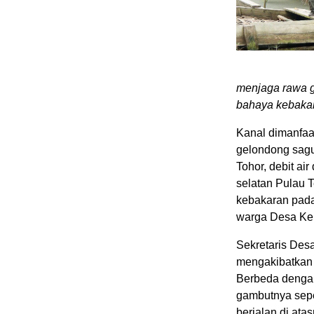
menjaga rawa g
bahaya kebakar
Kanal dimanfaa
gelondong sagu
Tohor, debit ai
selatan Pulau 
kebakaran pada
warga Desa Kep
Sekretaris Des
mengakibatkan 
Berbeda dengan
gambutnya sepe
berjalan di atas