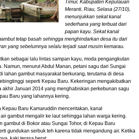
Timur, Kabupaten Kepulauan
Meranti, Riau, Selasa (27/10),
menunjukkan sekat kanal
sederhana yang terbuat dari
papan kayu. Sekat kanal
ambut tetap basah sehingga menghindarkan desa itu dari
an yang sebelumnya selalu terjadi saat musim kemarau.
tkan sebagai lalu lintas sampan kayu, moda pengangkutan
. Namun, menurut Abdul Manan, petani sagu dari Sungai
r di lahan gambut masyarakat berkurang, terutama di desa
Tebingtinggi seperti Kepau Baru. Kekeringan mengakibatkan
 akhir Januari 2014 yang menghabiskan perkebunan sagu
au Baru yang lahannya kering.
a Kepau Baru Kamaruddin menceritakan, kanal
air gambut mengalir ke laut sehingga lahan warga kering.
 gambut di Bokor atau Sungai Tohor, di Kepau Baru
rti gundukan serbuk teh karena tidak mengandung air. Ketika
nya, kaki terasa berat.