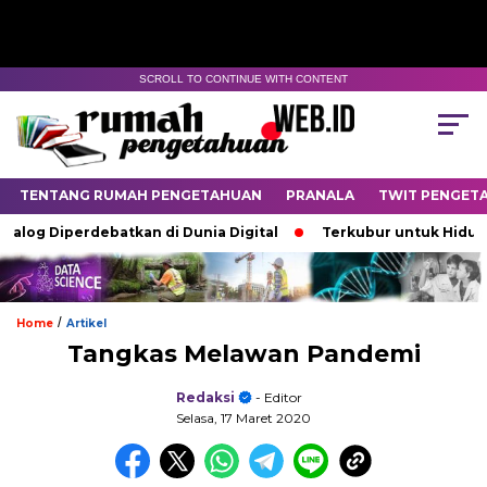
SCROLL TO CONTINUE WITH CONTENT
TENTANG RUMAH PENGETAHUAN
PRANALA
TWIT PENGET
alog Diperdebatkan di Dunia Digital
Terkubur untuk Hidup
/
Home
Artikel
Tangkas Melawan Pandemi
Redaksi
- Editor
Selasa, 17 Maret 2020