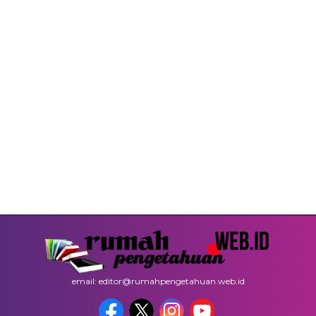
email: editor@rumahpengetahuan.web.id