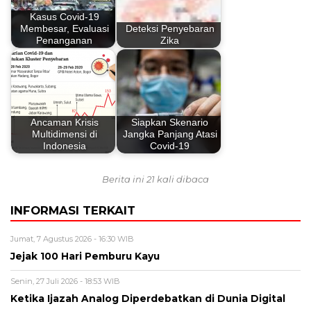
Kasus Covid-19
Membesar, Evaluasi
Deteksi Penyebaran
Penanganan
Zika
Ancaman Krisis
Siapkan Skenario
Multidimensi di
Jangka Panjang Atasi
Indonesia
Covid-19
Berita ini 21 kali dibaca
INFORMASI TERKAIT
Jumat, 7 Agustus 2026 - 16:30 WIB
Jejak 100 Hari Pemburu Kayu
Senin, 27 Juli 2026 - 18:53 WIB
Ketika Ijazah Analog Diperdebatkan di Dunia Digital